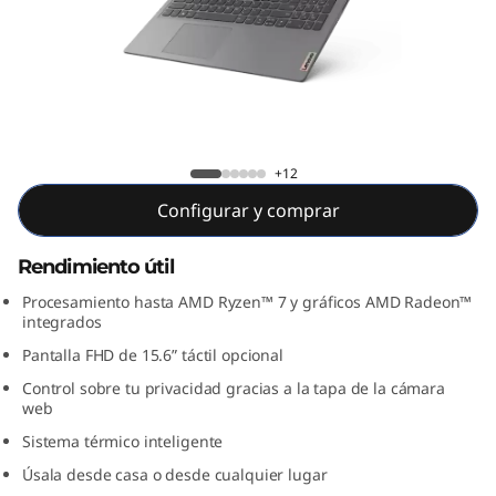
a
G
e
n
IdeaPad 3 15ALC6
+12
(
Configurar y comprar
1
Rendimiento útil
5
Procesamiento hasta AMD Ryzen™ 7 y gráficos AMD Radeon™
integrados
.
Pantalla FHD de 15.6” táctil opcional
6
Control sobre tu privacidad gracias a la tapa de la cámara
web
"
Sistema térmico inteligente
,
Úsala desde casa o desde cualquier lugar