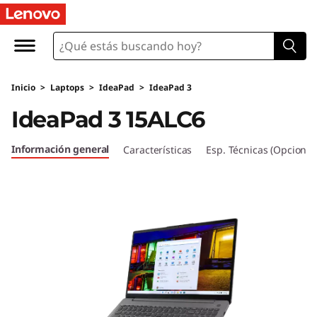
I
d
e
Inicio
>
Laptops
>
IdeaPad
>
IdeaPad 3
a
IdeaPad 3 15ALC6
P
Información general
Características
Esp. Técnicas (Opcional
a
d
3
6
t