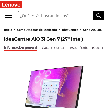
I
d
e
Inicio
>
Computadoras de Escritorio
>
IdeaCentre
>
Serie AIO 300
a
IdeaCentre AIO 3i Gen 7 (27" Intel)
C
Información general
Características
Esp. Técnicas (Opcional
e
n
t
r
e