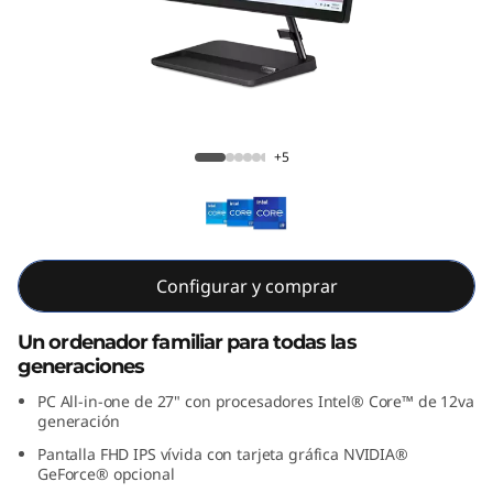
A
I
O
3
IdeaCentre AIO 3i Gen 7 (27" Intel)
+5
i
G
e
Configurar y comprar
n
Un ordenador familiar para todas las
generaciones
7
PC All-in-one de 27" con procesadores Intel® Core™ de 12va
(
generación
Pantalla FHD IPS vívida con tarjeta gráfica NVIDIA®
2
GeForce® opcional