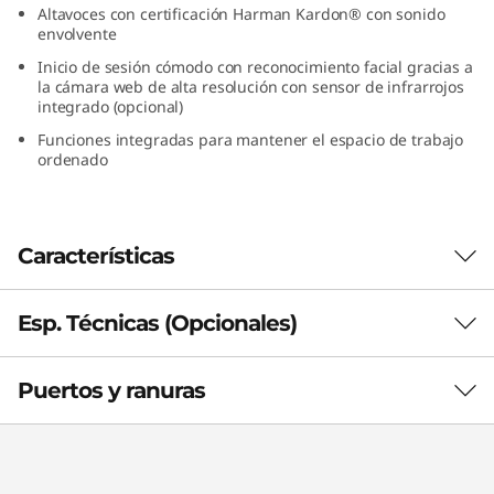
Altavoces con certificación Harman Kardon® con sonido
7
envolvente
"
Inicio de sesión cómodo con reconocimiento facial gracias a
la cámara web de alta resolución con sensor de infrarrojos
integrado (opcional)
I
Funciones integradas para mantener el espacio de trabajo
ordenado
n
t
Características
e
l
Esp. Técnicas (Opcionales)
Rendimiento para familias exigentes
)
La IdeaCentre AIO 3i 7ma Gen (27", Intel) es
Puertos y ranuras
una computadora Aall-in-one, diseñada para
Procesador (opcional)
cargas de trabajo pesadas y con un chasis
compacto que ahorra espacio. Con hasta
®
Hasta Intel
Core™ i7-1260P de 12va generación
®
procesadores Intel
Core™ de 12va generación