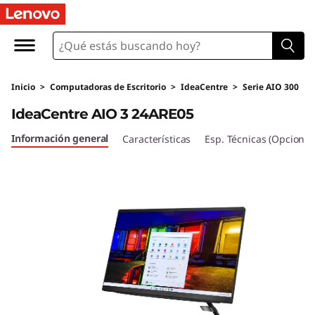
I
d
e
Inicio
>
Computadoras de Escritorio
>
IdeaCentre
>
Serie AIO 300
a
IdeaCentre AIO 3 24ARE05
C
Información general
Características
Esp. Técnicas (Opcional
e
n
t
r
e