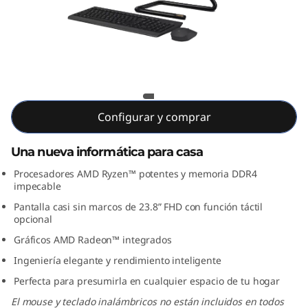
3
A
I
O
IdeaCentre AIO 3 24ARE05
(
Configurar y comprar
2
Una nueva informática para casa
3
Procesadores AMD Ryzen™ potentes y memoria DDR4
impecable
.
Pantalla casi sin marcos de 23.8” FHD con función táctil
opcional
8
Gráficos AMD Radeon™ integrados
"
Ingeniería elegante y rendimiento inteligente
Perfecta para presumirla en cualquier espacio de tu hogar
A
El mouse y teclado inalámbricos no están incluidos en todos