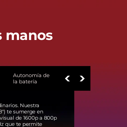
us manos
Autonomía de
la batería
inarios. Nuestra
Sumérgete en l
8") te sumerge en
experiencias de
visual de 1600p a 800p
inmersivas gra
 Hz que te permite