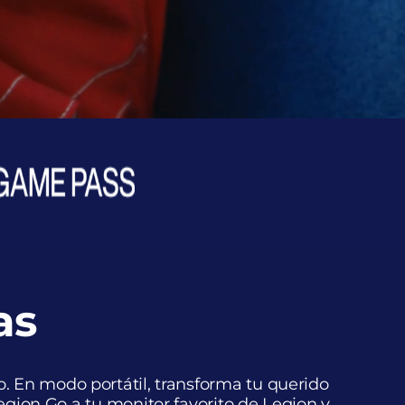
as
ivo. En modo portátil, transforma tu querido
egion Go a tu monitor favorito de Legion y