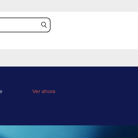
e
Ver ahora