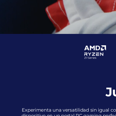
J
Experimenta una versatilidad sin igual c
dispositivo en un portal PC gaming perfec