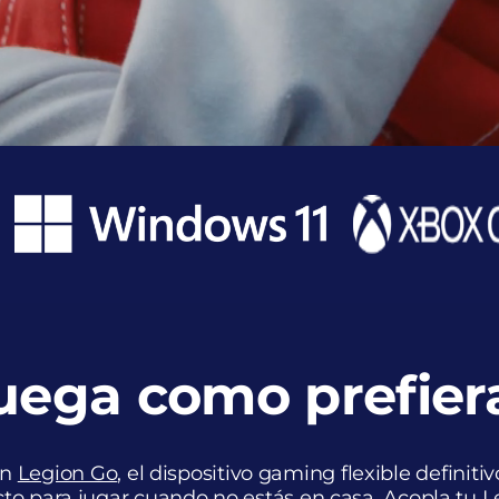
uega como prefier
on
Legion Go
, el dispositivo gaming flexible definit
to para jugar cuando no estás en casa. Acopla tu L