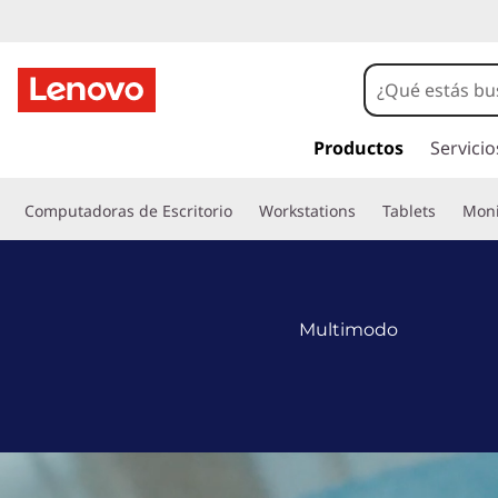
I
r
Productos
Servicio
a
l
c
Computadoras de Escritorio
Workstations
Tablets
Moni
o
n
t
e
n
Multimodo
i
d
o
p
r
i
n
c