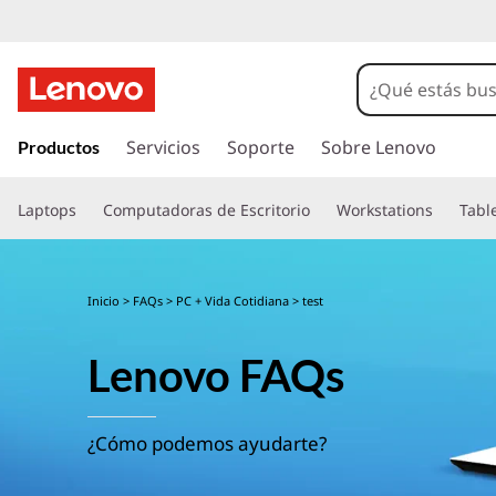
I
r
Servicios
Soporte
Sobre Lenovo
Productos
a
l
Laptops
Computadoras de Escritorio
Workstations
Tabl
c
o
n
t
Inicio
>
FAQs
>
PC + Vida Cotidiana
> test
e
n
Lenovo FAQs
i
d
o
p
¿Cómo podemos ayudarte?
r
i