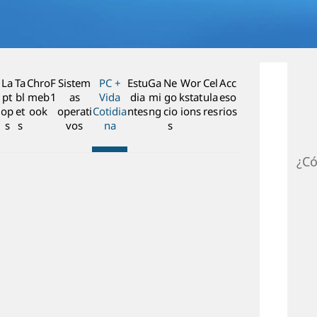
n
c
i
p
a
La
Ta
Chro
F
Sistem
PC +
Estu
Ga
Ne
Wor
Cel
Acc
l
pt
bl
meb
1
as
Vida
dia
mi
go
kstat
ula
eso
op
et
ook
operati
Cotidia
ntes
ng
cio
ions
res
rios
s
s
vos
na
s
¿Có