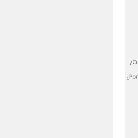
¿C
¿Por