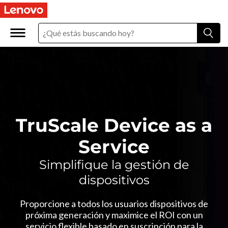
T
r
u
S
c
a
TruScale Device as a
l
Service
e
Simplifique la gestión de
dispositivos
D
e
Proporcione a todos los usuarios dispositivos de
próxima generación y maximice el ROI con un
servicio flexible basado en suscripción para la