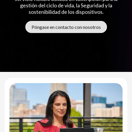
v
gestión del ciclo de vida, la Seguridad y la
i
sostenibilidad de los dispositivos.
c
Póngase en contacto con nosotros
e
a
s
a
S
e
r
v