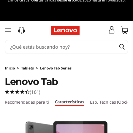
Envíos Gratis. Ofertas válidas desde el 03/08/2026 hasta el 16/08/2026.
L
e
n
Ir al contenido principal
o
v
o
Inicio
>
Tablets
>
Lenovo Tab Series
Lenovo Tab
T
(161)
a
Características
Recomendadas para ti
Esp. Técnicas (Opcion
b