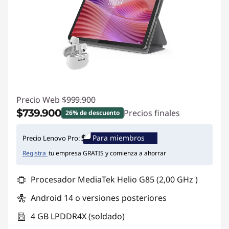
Precio Web
$999.900
$739.900
Precios finales
26% de descuento
Ahorros instantáneos :
-$260.000
Para miembros
Precio Lenovo Pro:
Registra
tu empresa GRATIS y comienza a ahorrar
Procesador MediaTek Helio G85 (2,00 GHz )
Android 14 o versiones posteriores
4 GB LPDDR4X (soldado)