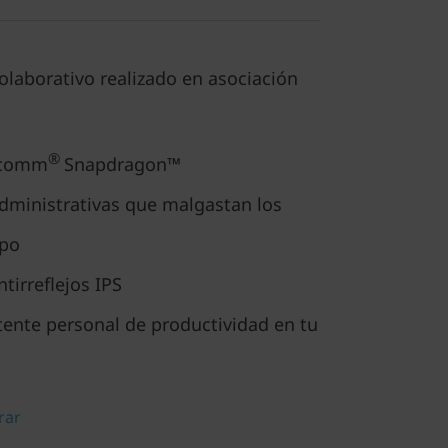
olaborativo realizado en asociación
®
lcomm
Snapdragon™
administrativas que malgastan los
ipo
tirreflejos IPS
tente personal de productividad en tu
rar