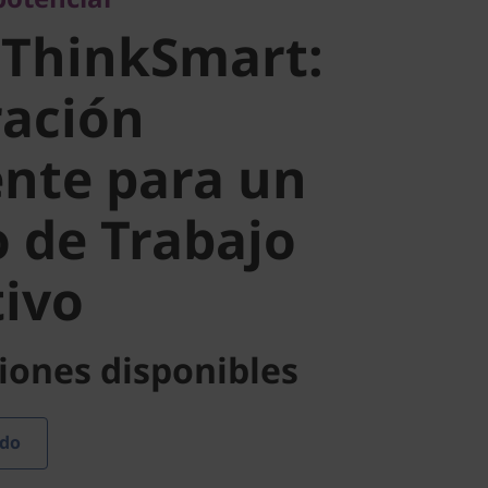
ación
 ThinkSmart:
nte para un
ración
ente para un
de Trabajo
 de Trabajo
ivo
ivo
iones disponibles
ado