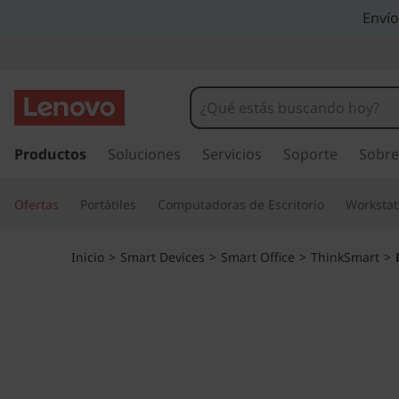
L
Envío
e
n
o
I
r
Productos
Soluciones
Servicios
Soporte
Sobre
v
a
l
o
Ofertas
Portátiles
Computadoras de Escritorio
Workstat
c
o
T
n
Inicio
>
Smart Devices
>
Smart Office
>
ThinkSmart
>
t
h
e
n
i
i
d
n
o
p