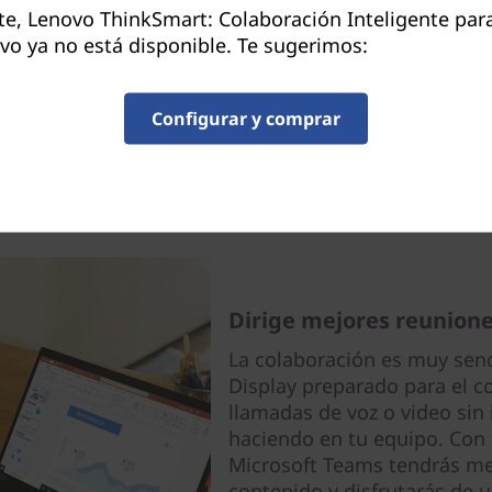
, Lenovo ThinkSmart: Colaboración Inteligente par
pantalla táctil dará comien
vo ya no está disponible. Te sugerimos:
con un solo toque y acabará
retrasan. ¡Mira cómo se disp
Configurar y comprar
Dirige mejores reunion
La colaboración es muy sen
Display preparado para el co
llamadas de voz o video sin i
haciendo en tu equipo. Con l
Microsoft Teams tendrás me
contenido y disfrutarás de 