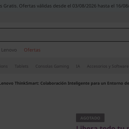
s Gratis. Ofertas válidas desde el 03/08/2026 hasta el 16/08
 Lenovo
Ofertas
ions
Tablets
Consolas Gaming
IA
Accesorios y Software
Lenovo ThinkSmart: Colaboración Inteligente para un Entorno de
Libera todo tu pot
Lenovo 
AGOTADO
Libera todo tu 