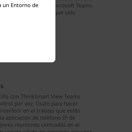
a un Entorno de
zo a las reuniones en Microsoft Teams
 con las marcaciones que solo
ara tu productividad!
es
cilla con ThinkSmart View Teams
ntrol por voz. Úsalo para hacer
nterferir en el trabajo que estés
a aplicación de teléfono IP de
jores reuniones centradas en el
un sonido nítido en entornos privados