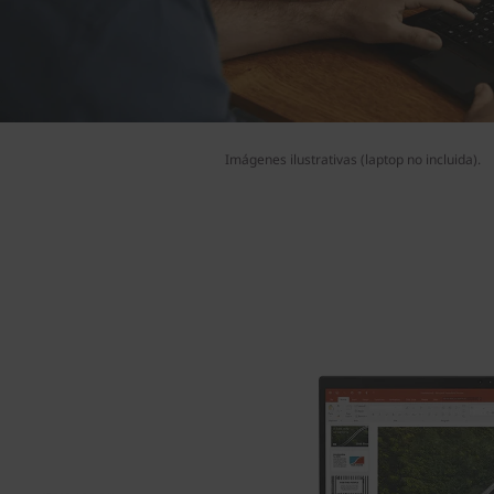
r
o
d
Imágenes ilustrativas (laptop no incluida).
u
c
t
i
v
o