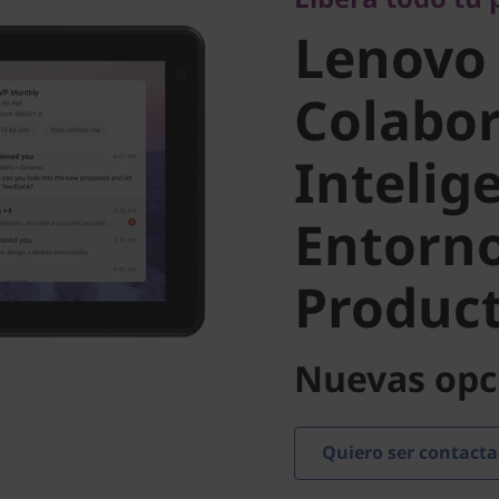
Colabor
Lenovo
Intelige
Colabo
Intelig
Entorno 
Entorno
Product
Product
Nuevas opc
Quiero ser contact