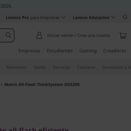
/2026.
Lenovo Pro
para Empresas
Lenovo Educación
Iniciar sesión / Crea una cuenta
Empresas
Estudiantes
Gaming
Creadores
Monitores
Outlet
Servicios
Celulares
Servidores y 
>
Matriz All-Flash ThinkSystem DG5200
l-flash eficiente,
o con capacidad
all-flash eficiente,