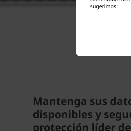
sugerimos:
Mantenga sus dat
disponibles y segu
protección líder d