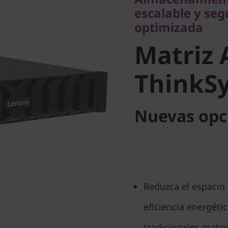
Matriz Al
escalable y se
optimizada
ThinkSy
Matriz 
DG5200
ThinkS
Nuevas opc
Reduzca el espacio 
eficiencia energéti
tradicionales matri