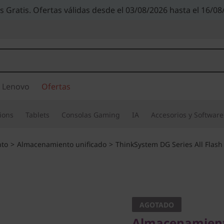
s Gratis. Ofertas válidas desde el 03/08/2026 hasta el 16/08
 Lenovo
Ofertas
ions
Tablets
Consolas Gaming
IA
Accesorios y Software
to
>
Almacenamiento unificado
>
ThinkSystem DG Series All Flash
Almacenamiento al
escalable y segur
optimizada
AGOTADO
Almacenamiento 