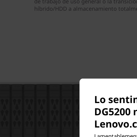
de trabajo de uso general o la transic
híbrido/HDD a almacenamiento totalme
Lo senti
DG5200 n
Lenovo.
Lamentablemente