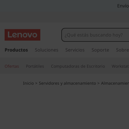
M
Envío
a
t
r
I
r
Productos
Soluciones
Servicios
Soporte
Sobre
i
a
l
z
Ofertas
Portátiles
Computadoras de Escritorio
Workstat
c
o
A
n
Inicio
>
Servidores y almacenamiento
>
Almacenamien
t
l
e
n
l
i
d
-
o
p