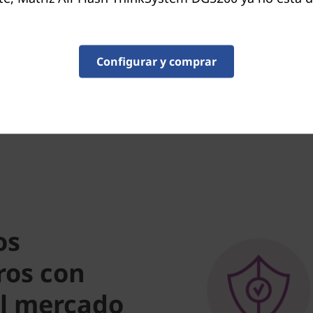
Benefíciese de una flexibil
despliega y reubica cargas 
Configurar y comprar
unificada para cargas de tra
proporciona un escalado sin
os
ros con
el mercado