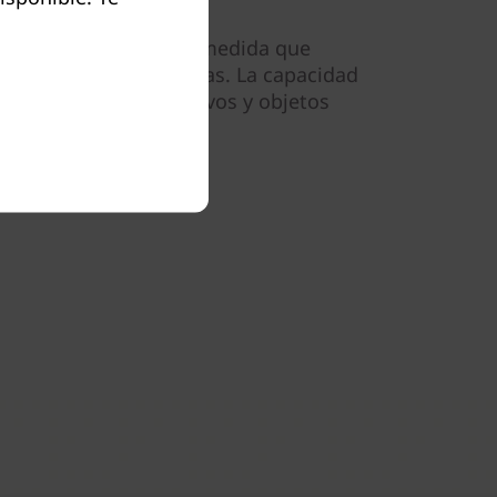
idad sin precedentes a medida que
de trabajo sin problemas. La capacidad
bajo de bloques, archivos y objetos
 interrupciones.