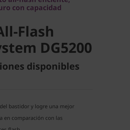
l-Flash
guro con capacidad
stem
All-Flash
ystem DG5200
iones disponibles
del bastidor y logre una mejor
ca en comparación con las
ces flash