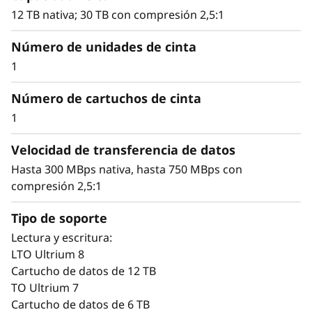
intercambiable
12 TB nativa; 30 TB con compresión 2,5:1
Número de unidades de cinta
1
Solución excelente
Número de cartuchos de cinta
Los requisitos de almacenamiento han
aumentado inevitablemente con el incremento
1
de los volúmenes de datos en las empresas de
Velocidad de transferencia de datos
la información actuales. Además del
almacenamiento primario, las copias de
Hasta 300 MBps nativa, hasta 750 MBps con
seguridad han crecido en importancia para la
compresión 2,5:1
recuperación en caso de desastres y el
Tipo de soporte
cumplimiento normativo.
Lectura y escritura:
La unidad de cinta IBM TS2280 responde a
LTO Ultrium 8
estas necesidades comerciales, al incorporar la
Cartucho de datos de 12 TB
última generación de la tecnología LTO líder
TO Ultrium 7
del sector que ayudará a las organizaciones a
Cartucho de datos de 6 TB