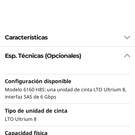
0
Características
Esp. Técnicas (Opcionales)
Noticias destacadas
Proporcione una copia de seguridad a largo
plazo y una protección de datos de
Configuración disponible
almacenamiento de archivado a la vez que
reduce los costes de almacenamiento en
Modelo 6160 H8S: una unidad de cinta LTO Ultrium 8,
general
interfaz SAS de 6 Gbps
Acceso sencillo a los datos almacenados en
Tipo de unidad de cinta
Linear Tape-Open (LTO)
Admite la partición de soportes en el
LTO Ultrium 8
dispositivo LTO Ultrium 8
Soporte de cinta Ultrium 8 y Ultrium 7
Capacidad física