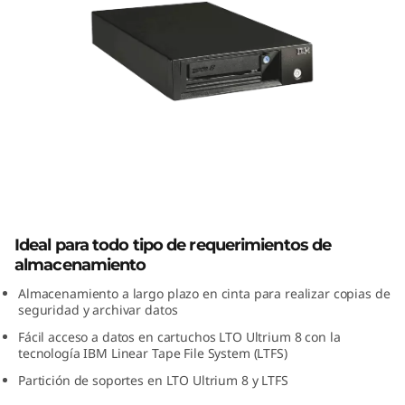
n
t
a
I
B
M
IBM TS2280 Tape Drive
T
Ideal para todo tipo de requerimientos de
almacenamiento
S
Almacenamiento a largo plazo en cinta para realizar copias de
2
seguridad y archivar datos
Fácil acceso a datos en cartuchos LTO Ultrium 8 con la
2
tecnología IBM Linear Tape File System (LTFS)
Partición de soportes en LTO Ultrium 8 y LTFS
8