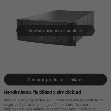
a
s
h
h
Nuevas opciones disponibles
í
b
Matriz flash híbrida Lenovo
r
Thinksystem DE4000H 4U60 LFF
i
Comprar productos similares
d
Rendimiento, fiabilidad y simplicidad
o
Rendimiento y capacidad equilibrado con alta disponibilidad,
d
seguridad y funciones de gestión de datos de clase
empresarial para aplicaciones empresariales modernas.