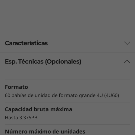
e
T
h
Características
i
n
Esp. Técnicas (Opcionales)
k
S
Formato
60 bahías de unidad de formato grande 4U (4U60)
y
Capacidad bruta máxima
s
Hasta 3.375PB
t
Número máximo de unidades