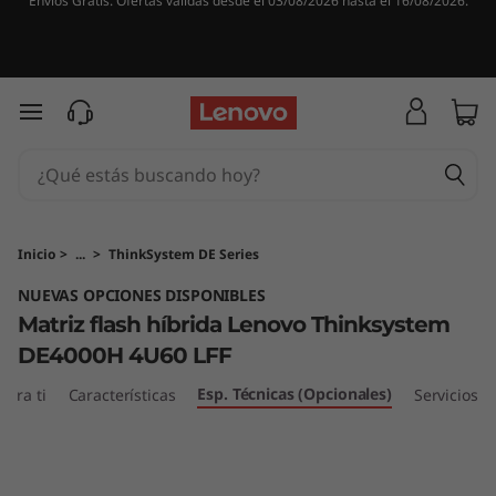
Envíos Gratis. Ofertas válidas desde el 03/08/2026 hasta el 16/08/2026.
M
a
t
Ir al contenido principal
r
i
z
Inicio
>
...
>
ThinkSystem DE Series
NUEVAS OPCIONES DISPONIBLES
d
Matriz flash híbrida Lenovo Thinksystem
e
DE4000H 4U60 LFF
f
Esp. Técnicas (Opcionales)
ara ti
Características
Servicios
l