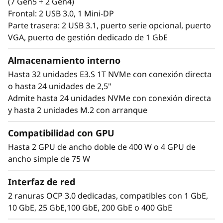
(7 Gen5 + 2 Gen4)
Frontal: 2 USB 3.0, 1 Mini-DP
Parte trasera: 2 USB 3.1, puerto serie opcional, puerto
VGA, puerto de gestión dedicado de 1 GbE
Almacenamiento interno
Hasta 32 unidades E3.S 1T NVMe con conexión directa
o hasta 24 unidades de 2,5"
Admite hasta 24 unidades NVMe con conexión directa
y hasta 2 unidades M.2 con arranque
Rendimiento extremo en unas
dimensiones reducidas
Compatibilidad con GPU
El Lenovo ThinkSystem 2U SR850 V4 4S admite
Hasta 2 GPU de ancho doble de 400 W o 4 GPU de
hasta 344 núcleos de CPU y ofrece un 33% más
ancho simple de 75 W
de ancho de banda de memoria* con la más
reciente memoria DDR5. La nueva tecnología
Interfaz de red
PCIe Gen5 elimina los cuellos de botella desde
2 ranuras OCP 3.0 dedicadas, compatibles con 1 GbE,
las ranuras de ampliación hasta las unidades
10 GbE, 25 GbE,100 GbE, 200 GbE o 400 GbE
NVMe. SR850 V4 tres ranuras PCIe de 5ª