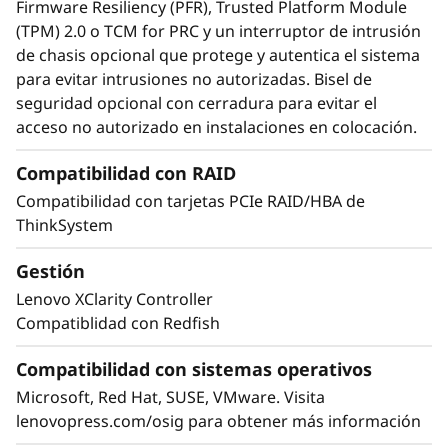
Firmware Resiliency (PFR), Trusted Platform Module
(TPM) 2.0 o TCM for PRC y un interruptor de intrusión
de chasis opcional que protege y autentica el sistema
para evitar intrusiones no autorizadas. Bisel de
Maximice su tiempo de actividad
seguridad opcional con cerradura para evitar el
Cuando su sistema se cae, los minutos son
acceso no autorizado en instalaciones en colocación.
horas. Ejecutar cargas de trabajo de nivel
empresarial precisa tiempos de actividad de
Compatibilidad con RAID
nivel empresarial. El ThinkSystem SR850 V4
Compatibilidad con tarjetas PCIe RAID/HBA de
incorpora características como análisis
ThinkSystem
predictivo de fallos y detección de errores que
ayudan a evitar los tiempos de inactividad, y
Gestión
diagnósticos Lightpath para identificar y
Lenovo XClarity Controller
solucionar rápidamente los fallos.
Compatiblidad con Redfish
XClarity Controller de Lenovo integrado es
Compatibilidad con sistemas operativos
como un miniordenador que facilita la
Microsoft, Red Hat, SUSE, VMware. Visita
monitorización remota de los principales
lenovopress.com/osig para obtener más información
indicadores de estado, como la temperatura y