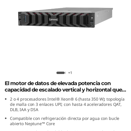
e
n
d
i
m
i
Lenovo ThinkSystem SR850 V4
e
+1
El motor de datos de elevada potencia con
n
capacidad de escalado vertical y horizontal que
impulsa empresas de todos los tamaños.
t
2 o 4 procesadores Intel® Xeon® 6 (hasta 350 W); topología
de malla con 3 enlaces UPI; con hasta 4 aceleradores QAT,
DLB, IAA y DSA
o
Compatible con refrigeración directa por agua con bucle
e
abierto Neptune™ Core