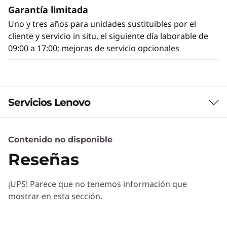
el voltaje, a la vez que gestiona los estados de
Garantía limitada
alimentación del sistema, incluso con el
Uno y tres años para unidades sustituibles por el
hardware desconectado.
cliente y servicio in situ, el siguiente día laborable de
09:00 a 17:00; mejoras de servicio opcionales
Servicios Lenovo
Contenido no disponible
Servicios de Soluciones
Reseñas
Diseñe la mejor estrategia para su empresa.
Trabajaremos con usted para hallar la solución
¡UPS! Parece que no tenemos información que
correcta para sus exclusivas necesidades
mostrar en esta sección.
empresariales.
Más información