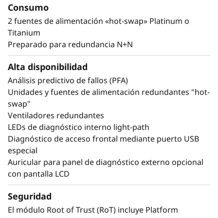
generación más*. Admite hasta dos GPU de
Consumo
tamaño completo y calidad empresarial y las
2 fuentes de alimentación «hot-swap» Platinum o
32 unidades NVMe E3.S 1T o 24 de 2,5” con
Titanium
conexión directa proporcionan a su
Preparado para redundancia N+N
organización tecnologías capaces de crear el
excepcional rendimiento y valor que exigen las
Alta disponibilidad
cargas de trabajo de nivel empresarial.
Análisis predictivo de fallos (PFA)
Unidades y fuentes de alimentación redundantes "hot-
*En comparación con el ThinkSystem SR850 V3
swap"
Ventiladores redundantes
LEDs de diagnóstico interno light-path
Diagnóstico de acceso frontal mediante puerto USB
especial
Auricular para panel de diagnóstico externo opcional
con pantalla LCD
Seguridad
El módulo Root of Trust (RoT) incluye Platform