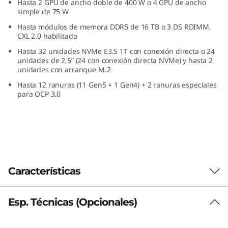
Hasta 2 GPU de ancho doble de 400 W o 4 GPU de ancho
n
simple de 75 W
Hasta módulos de memora DDR5 de 16 TB o 3 DS RDIMM,
u
CXL 2.0 habilitado
Hasta 32 unidades NVMe E3.S 1T con conexión directa o 24
n
unidades de 2,5” (24 con conexión directa NVMe) y hasta 2
unidades con arranque M.2
f
Hasta 12 ranuras (11 Gen5 + 1 Gen4) + 2 ranuras especiales
para OCP 3.0
a
c
t
o
Características
r
Esp. Técnicas (Opcionales)
Ejecute con confianza sus cargas de
d
trabajo críticas