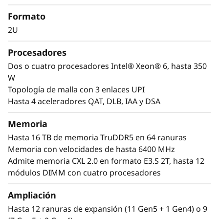
e
Las bases de datos en memoria como, ERP o
Formato
CRM, plataformas de inteligencia empresarial y
f
virtualización son las cargas de trabajo que
2U
impulsan a todas las grandes empresas. El
o
ThinkSystem SR850 V4 está diseñado para
Procesadores
r
escalarse horizontal y verticalmente, con un
Dos o cuatro procesadores Intel® Xeon® 6, hasta 350
motor optimizado para el máximo rendimiento
W
m
que ejecuta sus cargas de trabajo y da impulso
Topología de malla con 3 enlaces UPI
a su empresa. Con hasta cuatro procesadores
Hasta 4 aceleradores QAT, DLB, IAA y DSA
a
Intel® Xeon® 6, masiva capacidad de memoria:
y expansión disponible para hasta cuatro GPU
Memoria
2
de tamaño completo y hasta 32 unidades,
Hasta 16 TB de memoria TruDDR5 en 64 ranuras
usted puede poner en funcionamiento y
U
Memoria con velocidades de hasta 6400 MHz
escalar con confianza sus cargas de trabajo
Admite memoria CXL 2.0 en formato E3.S 2T, hasta 12
más críticas en el ThinkSystem SR850 V4.
módulos DIMM con cuatro procesadores
Ampliación
Hasta 12 ranuras de expansión (11 Gen5 + 1 Gen4) o 9