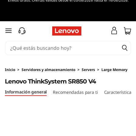
Envíos Gratis. Ofertas válidas desde el 03/08/2026 hasta el 16/08/2026.
D
e
n
Ir al contenido principal
s
i
d
Inicio
>
Servidores y almacenamiento
>
Servers
>
Large Memory
Lenovo ThinkSystem SR850 V4
a
Información general
Recomendadas para ti
Características
d
y
r