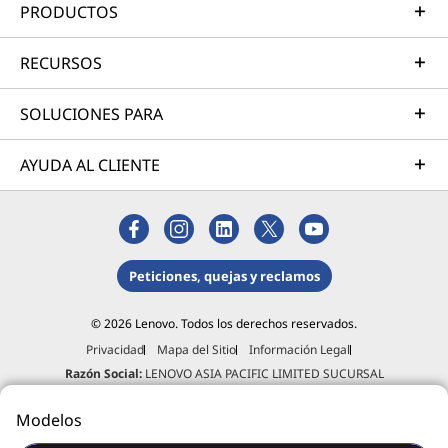
listos para ayudar, en todo el mundo y durante todo el
PRODUCTOS
día: 24/7/365.
RECURSOS
Más información
SOLUCIONES PARA
Sus necesidades son específicas, y nuestros expertos consultores y
técnicos pueden resolverlas con su extensa experiencia en el sector y
profundos conocimientos técnicos.
AYUDA AL CLIENTE
Peticiones, quejas y reclamos
© 2026 Lenovo. Todos los derechos reservados.
Privacidad
Mapa del Sitio
Información Legal
Razón Social:
LENOVO ASIA PACIFIC LIMITED SUCURSAL
COLOMBIA
Nit:
900.030.538-3
Dirección:
Calle 99 # 14-49, piso
Modelos
5°, Bogotá