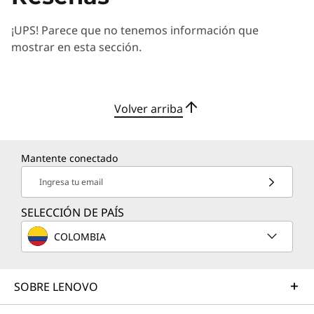
Trabajaremos con usted para hallar la solución
¡UPS! Parece que no tenemos información que
correcta para sus exclusivas necesidades
mostrar en esta sección.
empresariales.
Más información
Volver arriba
Servicios de Implementación
Acelere su tiempo de llegada a la productividad. Le
Mantente conectado
ayudaremos a simplificar la implementación de nuevas
tecnologías para que pueda concentrarse en su
Ingresa tu email
empresa.
SELECCIÓN DE PAÍS
Más información
COLOMBIA
Servicios de Asistencia
SOBRE LENOVO
Proteja su inversión en TI. Nuestros expertos están