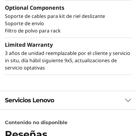
accidental a los puertos y al botón de
Optional Components
encendido.
Soporte de cables para kit de riel deslizante
Soporte de envío
Filtro de polvo para rack
Otras soluciones de montaje para el
Limited Warranty
SE350
3 años de unidad reemplazable por el cliente y servicio
El SE350 puede montarse de varias maneras.
in situ, día hábil siguiente 9x5, actualizaciones de
Explore estas soluciones de montaje en la Guía
servicio optativas
de Productos de Lenovo Press.
Servicios Lenovo
Contenido no disponible
Servicios de Soluciones
Reseñas
Diseñe la mejor estrategia para su empresa.