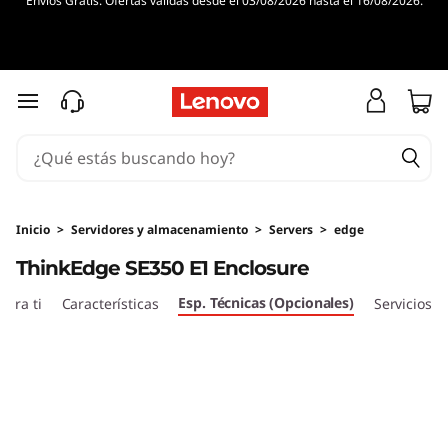
Envíos Gratis. Ofertas válidas desde el 03/08/2026 hasta el 16/08/2026.
T
h
i
Ir al contenido principal
n
k
E
Inicio
>
Servidores y almacenamiento
>
Servers
>
edge
ThinkEdge SE350 E1 Enclosure
d
Esp. Técnicas (Opcionales)
ara ti
Características
Servicios
g
e
S