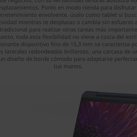
de negocios, con su versatilidad tendrás absoluta li
esplazamientos. Ponlo en modo tienda para disfrutar
tretenimiento envolvente, úsalo como tablet si bus
ividad mientras te desplazas o cambia sin esfuerzo
 tradicional para realizar otras tareas más importante
esto, toda esta flexibilidad no viene a costa del estil
onante dispositivo fino de 15,3 mm se caracteriza p
s laterales redondeadas brillantes, una carcasa de u
 un diseño de borde cómodo para adaptarse perfect
tus manos.