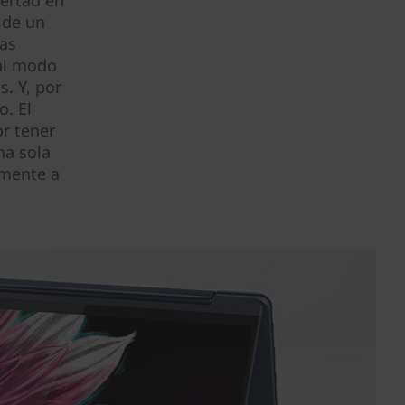
bertad en
 de un
cas
 al modo
s. Y, por
o. El
or tener
na sola
amente a