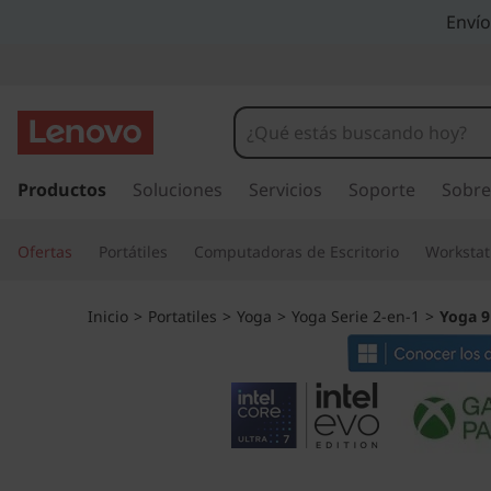
Y
Envío
o
g
a
I
r
Productos
Soluciones
Servicios
Soporte
Sobre
9
a
l
i
Ofertas
Portátiles
Computadoras de Escritorio
Workstat
c
o
2
n
Inicio
>
Portatiles
>
Yoga
>
Yoga Serie 2-en-1
>
Yoga 9i
t
-
e
n
i
i
d
n
o
p