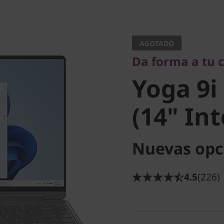
Da forma a tu cre
Yoga 9i 
AGOTADO
Da forma a tu 
(14" Inte
Yoga 9i
(14" Int
Nuevas opc
4.5
(226)