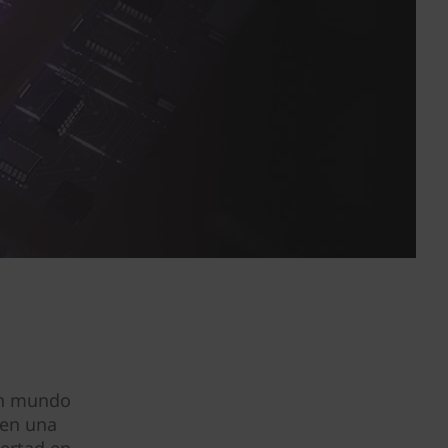
 un mundo
 en una