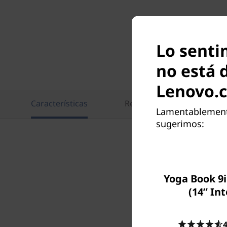
)
Lo sentim
no está 
Lenovo.
Características
Recomendadas para ti
Lamentablemente,
sugerimos:
Diseñad
Yoga Book 9i
(14” Int
Equipado 
generaci
4