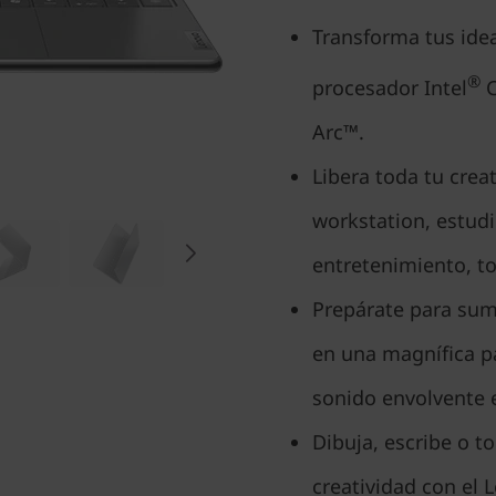
Transforma tus idea
®
procesador Intel
C
Arc™.
Libera toda tu crea
workstation, estudi
entretenimiento, t
Prepárate para sum
en una magnífica pa
sonido envolvente 
Dibuja, escribe o t
creatividad con el