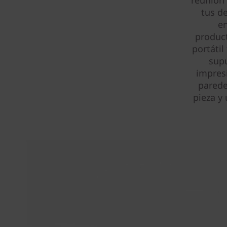
reunión 
tus d
en
product
portátil
supu
impresi
parede
pieza y