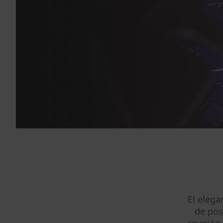
El elega
de pos