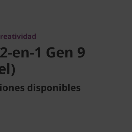
atividad
2-en-1 Gen 9
creatividad
l)
 2-en-1 Gen 9
el)
iones disponibles