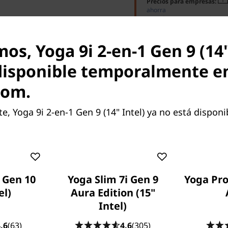
Precios para empresas:
ahorra
Beneficios para estudiante
Lenovo Educación y ahorra
os, Yoga 9i 2-en-1 Gen 9 (14"
disponible temporalmente e
com.
Accesorios compatibles
Esp. Técnicas (Opcio
 Yoga 9i 2-en-1 Gen 9 (14" Intel) ya no está disponib
o para afrontar cualquier cosa, en otras pala
 Gen 10
Yoga Slim 7i Gen 9
Yoga Pro
portátil evolucionado
el)
Aura Edition (15"
con el procesador Intel® Core™ Ultra, el Yoga 9i 2-e
Intel)
ón está preparado y listo para afrontar cualquier des
.6
(63)
4.6
(305)