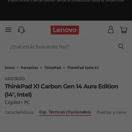
Envíos Gratis. Ofertas válidas desde el 03/08/2026 hasta el 16/08/2026.
Ir al contenido principal
Inicio
>
Portatiles
>
ThinkPad
>
ThinkPad Serie X1
AGOTADO
ThinkPad X1 Carbon Gen 14 Aura Edition
(14″, Intel)
Copilot+ PC
Esp. Técnicas (Opcionales)
Características
Puertos y ranuras