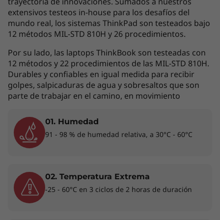
trayectoria de innovaciones. Sumados a nuestros
una Copilot+ PC con procesadores Intel®
extensivos testeos in-house para los desafíos del
Core™ Ultra Series 3, NPU de hasta 50 TOPS y
mundo real, los sistemas ThinkPad son testeados bajo
procesamiento de IA local sin depender de la
12 métodos MIL-STD 810H y 26 procedimientos.
nube. Con un peso inicial desde 0.977 kg, es
una de las laptops empresariales de 14" más
Por su lado, las laptops ThinkBook son testeadas con
ligeras disponibles. Su chasis de fibra de
12 métodos y 22 procedimientos de las MIL-STD 810H.
Durables y confiables en igual medida para recibir
carbono de base 100% biológica combina
golpes, salpicaduras de agua y sobresaltos que son
resistencia certificada MIL-STD-810H con un
parte de trabajar en el camino, en movimiento
perfil ultradelgado diseñado para
profesionales en movimiento.
01. Humedad
91 - 98 % de humedad relativa, a 30°C - 60°C
02. Temperatura Extrema
-25 - 60°C en 3 ciclos de 2 horas de duración