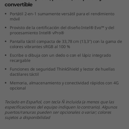
convertible
3
Portátil 2-en-1 sumamente versátil para el rendimiento
"
móvil
Provisto de la certificación del diseño Intel® Evo™ y del
I
procesamiento Intel® vPro®
Pantalla táctil compacta de 33,78 cm (13,3″) con la gama de
n
colores vibrantes sRGB al 100 %
t
Escribe o dibuja con un dedo o con el lápiz integrado
recargable
e
Funciones de seguridad ThinkShield y lector de huellas
dactilares táctil
l
Memoria, almacenamiento y conectividad rápidos con 4G
opcional
)
Teclado en Español, con tecla Ñ incluida (a menos que las
especificaciones del equipo indiquen lo contrario). Algunos
puertos/ranuras pueden ser opcionales o variar; colores
sujetos a disponibilidad