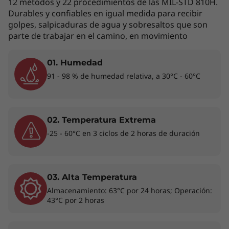
12 métodos y 22 procedimientos de las MIL-STD 810H.
con imágenes vibrantes gracias a la tarjeta
Durables y confiables en igual medida para recibir
®
®
gráfica integrada Intel
Iris
Xe. Es ligero, fácil
golpes, salpicaduras de agua y sobresaltos que son
de transportar y tiene una batería de larga
parte de trabajar en el camino, en movimiento
duración. De este modo, podrás llevarte el
trabajo ─y el portátil─ a cualquier parte.
01. Humedad
Además, dado que cuenta con la certificación
91 - 98 % de humedad relativa, a 30°C - 60°C
®
Intel
Evo™, disfrutarás de una capacidad de
respuesta constante, encendido instantáneo,
duración de la batería para todo el día con
02. Temperatura Extrema
carga rápida y funciones de videoconferencia
-25 - 60°C en 3 ciclos de 2 horas de duración
Smart.
03. Alta Temperatura
Almacenamiento: 63°C por 24 horas; Operación:
43°C por 2 horas