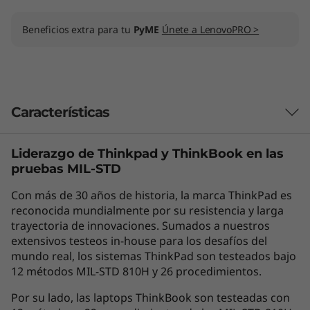
Beneficios extra para tu
PyME
Únete a LenovoPRO >
Características
Liderazgo de Thinkpad y
ThinkBook
en las
Seguro y sumamente funcional
pruebas MIL-STD
Es difícil superar al portátil 2-en-1 ThinkPad X13
Con más de 30 años de historia, la marca ThinkPad es
Yoga de 4.ª generación en lo que a rendimiento
reconocida mundialmente por su resistencia y larga
compacto y portabilidad se refiere. En cuanto a
trayectoria de innovaciones. Sumados a nuestros
procesamiento, cuenta con la tecnología
extensivos testeos in-house para los desafíos del
®
®
sumamente segura Intel
vPro
con hasta
mundo real, los sistemas ThinkPad son testeados bajo
®
CPU Intel
Core™ i7 de 13.a generación. La
12 métodos MIL-STD 810H y 26 procedimientos.
pantalla optimizada de 33,78 cm (13,3″)
Por su lado, las laptops ThinkBook son testeadas con
proporciona la gama de colores sRGB al 100 %