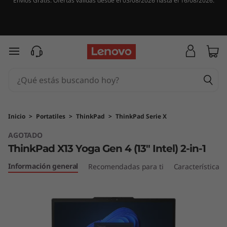
Envíos Gratis. Ofertas válidas desde el 03/08/2026 hasta el 16/08/2026.
T
h
i
Ir al contenido principal
n
k
P
Inicio
>
Portatiles
>
ThinkPad
>
ThinkPad Serie X
AGOTADO
a
ThinkPad X13 Yoga Gen 4 (13″ Intel) 2-in-1
d
Información general
Recomendadas para ti
Características
X
1