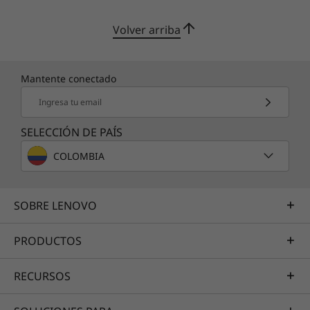
en pantalla. Además, el TrackPad de la 4.ª
obturador de privacidad webcam
generación tiene una superficie similar al
Volver arriba
cristal que brinda un excelente agarre y una
Estos son posibles componentes y cualidades de este producto. Los
estupenda respuesta por parte del cursor para
mismos no son de carácter contractual y varían según el modelo elegido y
su configuración.
conseguir movimientos precisos.
Mantente conectado
Ingresa tu email
Conectividad
SELECCIÓN DE PAÍS
Puertos y ranuras (pueden variar o ser
COLOMBIA
opcionales)
2 USB-C Thunderbolt™ 4
2 USB 3.2 Gen 1
SOBRE LENOVO
HDMI 2.0b
Combo auriculares/micrófono
PRODUCTOS
Opcional: Nano SIM
Opcional: Lector de tarjeta inteligente
RECURSOS
Las velocidades de transferencia del puerto USB son aproximadas y
dependen de muchos factores, como la capacidad de procesamiento de