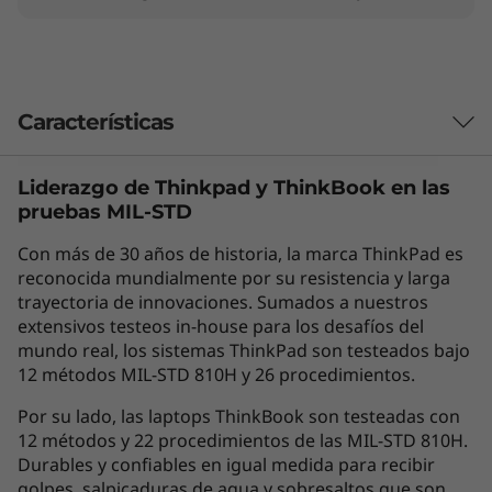
Características
Liderazgo de Thinkpad y
ThinkBook
en las
Afronta el trabajo pesado en un chasis
pruebas MIL-STD
ligero
Con más de 30 años de historia, la marca ThinkPad es
Con los procesadores móviles AMD Ryzen™
reconocida mundialmente por su resistencia y larga
PRO 7040 Series equipados con inteligencia
trayectoria de innovaciones. Sumados a nuestros
artificial Ryzen™, el portátil Lenovo ThinkPad
extensivos testeos in-house para los desafíos del
T14s de 4.ª generación ofrece una gran
mundo real, los sistemas ThinkPad son testeados bajo
potencia para afrontar incluso las tareas más
12 métodos MIL-STD 810H y 26 procedimientos.
exigentes. No importa si quieres renderizar en
3D, exportar archivos de vídeo masivos o
Por su lado, las laptops ThinkBook son testeadas con
visualizar un sueño arquitectónico, estos
12 métodos y 22 procedimientos de las MIL-STD 810H.
Durables y confiables en igual medida para recibir
procesadores se han diseñado para ganarle la
golpes, salpicaduras de agua y sobresaltos que son
carrera al reloj. Además, con la seguridad PRO,