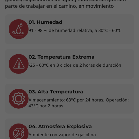
parte de trabajar en el camino, en movimiento
la capacidad de gestión PRO y las funciones
PRO preparadas para las empresas, los
administradores de IT apreciarán la
01. Humedad
comodidad de la implementación y la
91 - 98 % de humedad relativa, a 30°C - 60°C
capacidad de gestión remotas, y todo el
mundo disfrutará de mayor protección gracias
a la seguridad adicional del dispositivo.
02. Temperatura Extrema
-25 - 60°C en 3 ciclos de 2 horas de duración
03. Alta Temperatura
Almacenamiento: 63°C por 24 horas; Operación:
43°C por 2 horas
04. Atmosfera Explosiva
Ambiente con vapor de gasolina