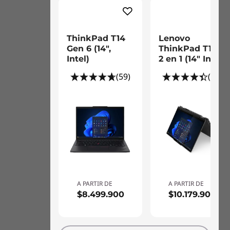
ThinkPad T14
Lenovo
Gen 6 (14",
ThinkPad T14s
Intel)
2 en 1 (14" Intel)
(59)
(25)
A PARTIR DE
A PARTIR DE
$8.499.900
$10.179.900