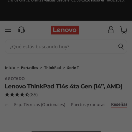
Envíos Gratis. Ofertas válidas desde el 03/08/2026 hasta el 16/08/2026.
T
h
i
Ir al contenido principal
n
k
P
Inicio
>
Portatiles
>
ThinkPad
>
Serie T
AGOTADO
a
Lenovo ThinkPad T14s 4ta Gen (14”, AMD)
d
(85)
Reseñas
T
ticas
Esp. Técnicas (Opcionales)
Puertos y ranuras
1