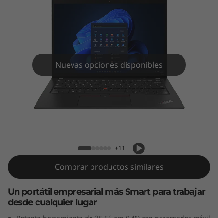
4
s
G
e
Nuevas opciones disponibles
n
4
Lenovo ThinkPad T14s 4ta Gen (14”,
AMD)
+11
Comprar productos similares
Un portátil empresarial más Smart para trabajar
desde cualquier lugar
Potente herramienta de 35,56 cm (14") con procesador móvil