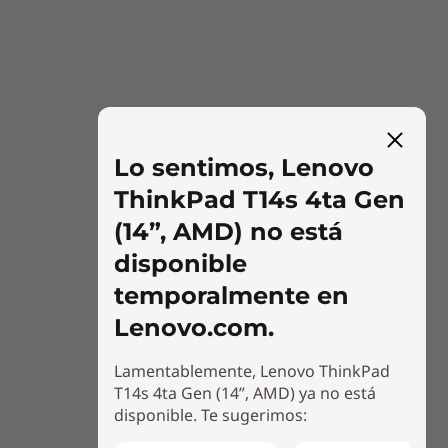
Módulo de plataforma segura (dTPM) 2.0
independiente
Pantalla PrivacyGuard
Inicio de sesión mediante reconocimiento facial
(requiere cámara de infrarrojos)
Lector de huellas dactilares integrado en el botón de
encendido (Match-on-Chip)
Lo sentimos, Lenovo
Detección ultrasónica de presencia humana (requiere
ThinkPad T14s 4ta Gen
cámara de infrarrojos)
Ranura para candado de seguridad Kensington Nano™
(14”, AMD) no está
PC con núcleo seguro de Microsoft (modelos
disponible
seleccionados)
temporalmente en
Obturador de privacidad para la cámara web
Lenovo.com.
Estos son posibles componentes y cualidades de este producto. Los
mismos no son de carácter contractual y varían según el modelo elegido.
Lamentablemente, Lenovo ThinkPad
T14s 4ta Gen (14”, AMD) ya no está
disponible. Te sugerimos: