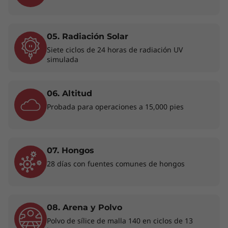
05. Radiación Solar
Siete ciclos de 24 horas de radiación UV
Te protege en cada paso del camino
simulada
La biometría proporciona protección adicional
al portátil ThinkPad T14s de 4.ª generación,
06. Altitud
desde el lector de huellas dactilares integrado
en el botón de encendido hasta el software de
Probada para operaciones a 15,000 pies
reconocimiento facial que funciona con la
cámara de infrarrojos. ThinkShield, nuestro
conjunto completo de soluciones de
07. Hongos
seguridad, forma parte integral de nuestros
28 días con fuentes comunes de hongos
portátiles. Algunas funciones, como el Módulo
de plataforma segura independiente (dTPM),
cifran tus datos. La detección de presencia
humana funciona con la cámara de infrarrojos
08. Arena y Polvo
que bloquea automáticamente el dispositivo
Polvo de sílice de malla 140 en ciclos de 13