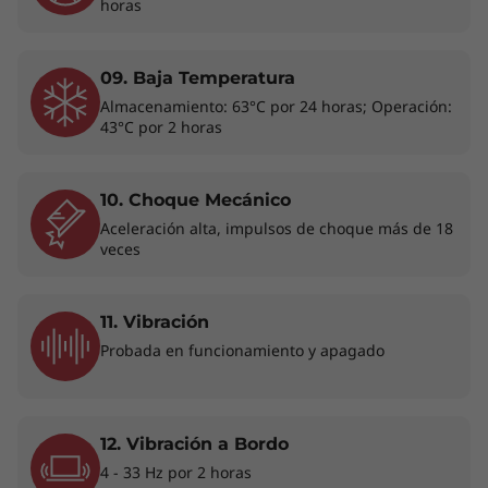
cuando te alejas. Además, Microsoft Pluton y la
horas
seguridad AMD PRO proporcionan cifrado de
memoria de todo el sistema en tiempo real a
09. Baja Temperatura
través de AMD Memory Guard.
Almacenamiento: 63°C por 24 horas; Operación:
43°C por 2 horas
10. Choque Mecánico
Aceleración alta, impulsos de choque más de 18
veces
11. Vibración
Probada en funcionamiento y apagado
12. Vibración a Bordo
4 - 33 Hz por 2 horas