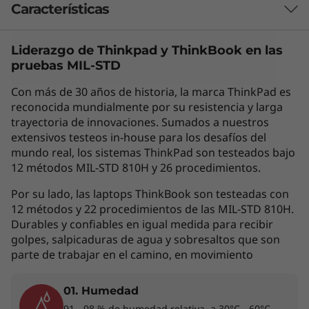
Características
Liderazgo de Thinkpad y
ThinkBook
en las
Las características de cada producto pueden
pruebas MIL-STD
variar según el país de adquisición del mismo,
por lo que la siguiente descripción no debe ser
Con más de 30 años de historia, la marca ThinkPad es
interpretada como un compromiso
reconocida mundialmente por su resistencia y larga
contractual. Te invitamos a revisar las
trayectoria de innovaciones. Sumados a nuestros
extensivos testeos in-house para los desafíos del
características específicas para cada producto
mundo real, los sistemas ThinkPad son testeados bajo
antes de realizar la compra online en la sección
12 métodos MIL-STD 810H y 26 procedimientos.
'Ver Modelos' de esta misma página, o con un
asesor de ventas si es en una tienda física.
Por su lado, las laptops ThinkBook son testeadas con
12 métodos y 22 procedimientos de las MIL-STD 810H.
Durables y confiables en igual medida para recibir
golpes, salpicaduras de agua y sobresaltos que son
Los accesorios exhibidos no están incluidos
parte de trabajar en el camino, en movimiento
01. Humedad
Peso ligero con verdadera potencia y
91 - 98 % de humedad relativa, a 30°C - 60°C