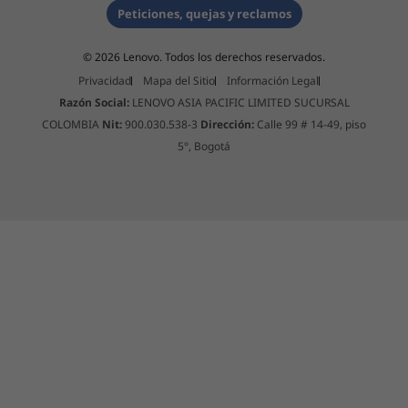
un planeta más sostenible.
Peticiones, quejas y reclamos
Seguridad (opcionales)
© 2026 Lenovo. Todos los derechos reservados.
Compatible con ordenador con núcleo protegido
Lector táctil de huellas dactilares integrado en el
Privacidad
Mapa del Sitio
Información Legal
botón de encendido
Razón Social:
LENOVO ASIA PACIFIC LIMITED SUCURSAL
Cámara FHD híbrida con infrarrojos
COLOMBIA
Nit:
900.030.538-3
Dirección:
Calle 99 # 14-49, piso
PrivacyGuard
5°, Bogotá
Chip del módulo de plataforma segura independiente
(dTPM) 2.0
Tecnología de seguridad Microsoft Pluton
Obturador de privacidad para la cámara web
Ranura para candado Kensington Nano
Sonido
®
Sistema de altavoces Dolby Audio™ con Dolby Voice
(2 micrófonos orientados al usuario)
Fiabilidad y durabilidad comprobadas
Peso
Usamos los estándares MIL-STD 810H del