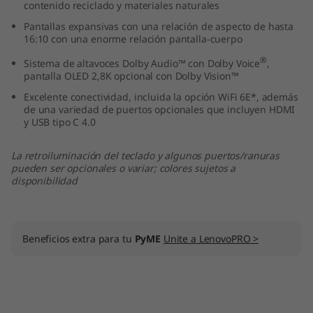
contenido reciclado y materiales naturales
”
Pantallas expansivas con una relación de aspecto de hasta
16:10 con una enorme relación pantalla-cuerpo
,
®
Sistema de altavoces Dolby Audio™ con Dolby Voice
,
A
pantalla OLED 2,8K opcional con Dolby Vision™
Excelente conectividad, incluida la opción WiFi 6E*, además
M
de una variedad de puertos opcionales que incluyen HDMI
y USB tipo C 4.0
D
La retroiluminación del teclado y algunos puertos/ranuras
)
pueden ser opcionales o variar; colores sujetos a
disponibilidad
Beneficios extra para tu
PyME
Unite a LenovoPRO >