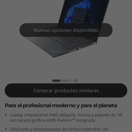
4
s
3
Nuevas opciones disponibles
r
a
G
ThinkPad T14s 3ra Gen (14”, AMD)
e
+5
n
Comprar productos similares
(
Para el profesional moderno y para el planeta
1
Laptop empresarial AMD delgada, liviana y potente de 14"
con tarjeta gráfica AMD Radeon™ integrada
4
Fabricada y empaquetada de forma sostenible con