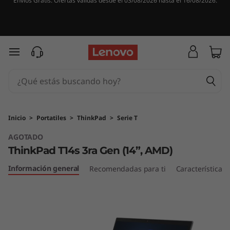
Envíos Gratis. Ofertas válidas desde el 03/08/2026 hasta el 16/08/2026.
T
h
i
Ir al contenido principal
n
k
P
Inicio
>
Portatiles
>
ThinkPad
>
Serie T
AGOTADO
a
ThinkPad T14s 3ra Gen (14”, AMD)
d
Información general
Recomendadas para ti
Características
T
1