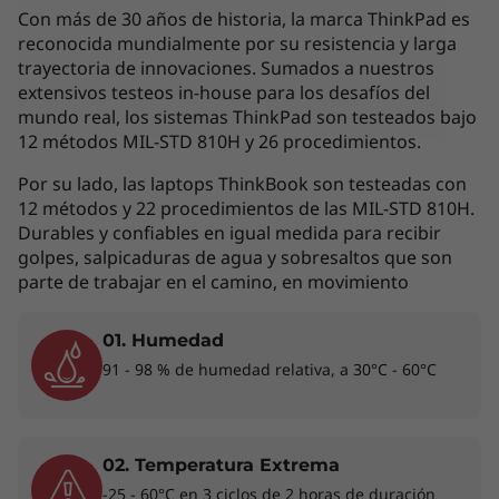
por lo que la siguiente descripción no debe ser
Con más de 30 años de historia, la marca ThinkPad es
interpretada como un compromiso
reconocida mundialmente por su resistencia y larga
contractual. Te invitamos a revisar las
trayectoria de innovaciones. Sumados a nuestros
extensivos testeos in-house para los desafíos del
características específicas para cada producto
mundo real, los sistemas ThinkPad son testeados bajo
antes de realizar la compra online en la sección
12 métodos MIL-STD 810H y 26 procedimientos.
'Ver Modelos' de esta misma página, o con un
asesor de ventas si es en una tienda física.
Por su lado, las laptops ThinkBook son testeadas con
12 métodos y 22 procedimientos de las MIL-STD 810H.
Durables y confiables en igual medida para recibir
golpes, salpicaduras de agua y sobresaltos que son
Los accesorios exhibidos no están incluidos
parte de trabajar en el camino, en movimiento
01. Humedad
Una PC realmente personal
91 - 98 % de humedad relativa, a 30°C - 60°C
Convierte la laptop Thinkpad T14 2da Gen (14",
Intel) en la pieza central del equilibrio entre tu
vida profesional y personal. Es tan elegante
02. Temperatura Extrema
como potente, y cuenta con un acabado
-25 - 60°C en 3 ciclos de 2 horas de duración