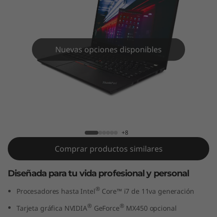
4
2
d
Nuevas opciones disponibles
a
G
e
ThinkPad T14 2da Gen (14", Intel)
n
+8
(
Comprar productos similares
1
Diseñada para tu vida profesional y personal
4
®
Procesadores hasta Intel
Core™ i7 de 11va generación
"
®
®
Tarjeta gráfica NVIDIA
GeForce
MX450 opcional