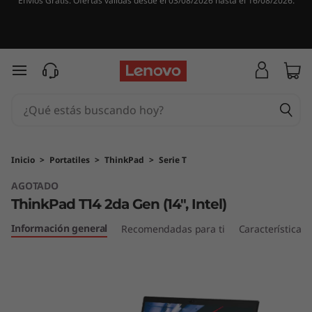
Envíos Gratis. Ofertas válidas desde el 03/08/2026 hasta el 16/08/2026.
T
h
i
Ir al contenido principal
n
k
P
Inicio
>
Portatiles
>
ThinkPad
>
Serie T
AGOTADO
a
ThinkPad T14 2da Gen (14", Intel)
d
Información general
Recomendadas para ti
Características
T
1