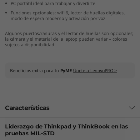
PC portátil ideal para trabajar y divertirte
,
Funciones opcionales: wifi 6, lector de huellas digitales,
modo de espera moderno y activación por voz
I
n
Algunos puertos/ranuras y el lector de huellas son opcionales;
la cámara y el material de la laptop pueden variar – colores
sujetos a disponibilidad.
t
e
Beneficios extra para tu
PyME
Únete a LenovoPRO >
l
)
Características
Liderazgo de Thinkpad y
ThinkBook
en las
Las características de cada producto pueden
pruebas MIL-STD
variar según el país de adquisición del mismo,