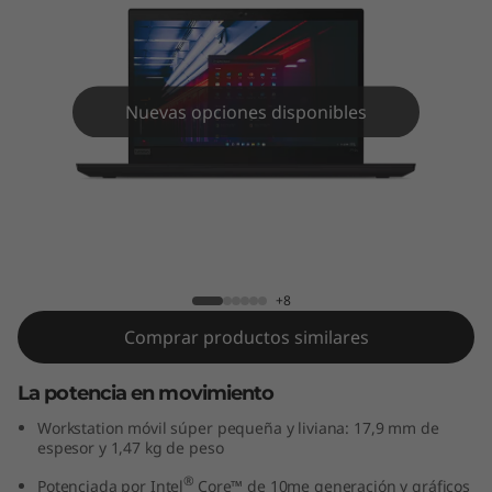
4
s
(
Nuevas opciones disponibles
1
4
”
ThinkPad P14s (14”, Intel)
,
+8
I
Comprar productos similares
n
La potencia en movimiento
t
Workstation móvil súper pequeña y liviana: 17,9 mm de
espesor y 1,47 kg de peso
e
®
Potenciada por Intel
Core™ de 10me generación y gráficos