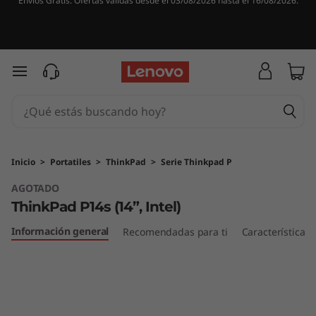
Envíos Gratis. Ofertas válidas desde el 03/08/2026 hasta el 16/08/2026.
T
h
i
Ir al contenido principal
n
k
P
Inicio
>
Portatiles
>
ThinkPad
>
Serie Thinkpad P
AGOTADO
a
ThinkPad P14s (14”, Intel)
d
Información general
Recomendadas para ti
Características
P
1