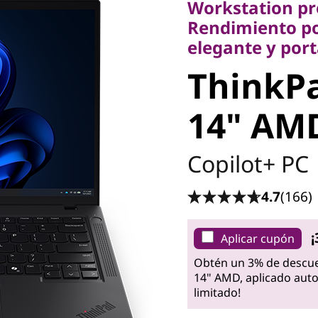
Workstation pr
elegante y portáti
Rendimiento po
ThinkPa
elegante y port
ThinkPa
6 14" A
14" AM
Copilot+ PC
4.7
(166)
¡
Aplicar cupón
Obtén un 3% de descue
14" AMD, aplicado auto
limitado!