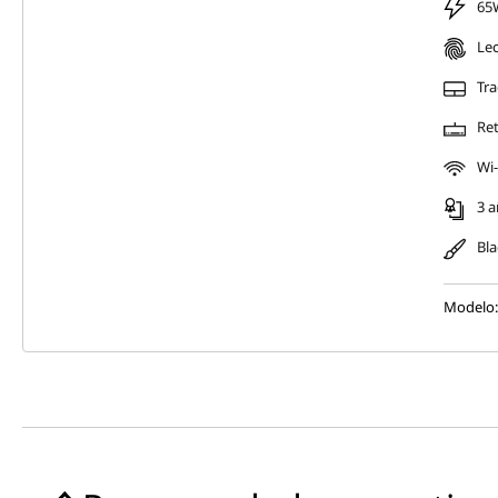
65
e
Lec
n
Tr
Ret
t
Wi-
e
3 a
s
Bla
Modelo: