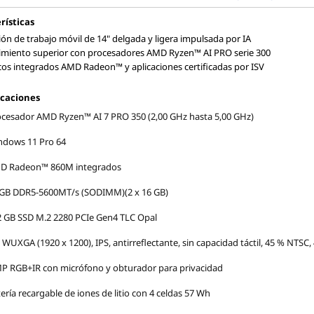
rísticas
ión de trabajo móvil de 14" delgada y ligera impulsada por IA
miento superior con procesadores AMD Ryzen™ AI PRO serie 300
cos integrados AMD Radeon™ y aplicaciones certificadas por ISV
icaciones
cesador AMD Ryzen™ AI 7 PRO 350 (2,00 GHz hasta 5,00 GHz)
ndows 11 Pro 64
D Radeon™ 860M integrados
 GB DDR5-5600MT/s (SODIMM)(2 x 16 GB)
 GB SSD M.2 2280 PCIe Gen4 TLC Opal
 WUXGA (1920 x 1200), IPS, antirreflectante, sin capacidad táctil, 45 % NTSC, 
P RGB+IR con micrófono y obturador para privacidad
ería recargable de iones de litio con 4 celdas 57 Wh