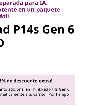
eparada para IA:
l
tente en un paquete
d P14s Gen
átil
d P14s Gen 6
MD
D
3% de descuento extra!
nto adicional en ThinkPad P14s Gen 6
máticamente a tu carrito. ¡Por tiempo