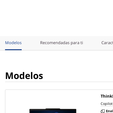
p
a
r
a
Modelos
Recomendadas para ti
Caract
p
r
o
Modelos
f
e
Think
s
Copilot
Enví