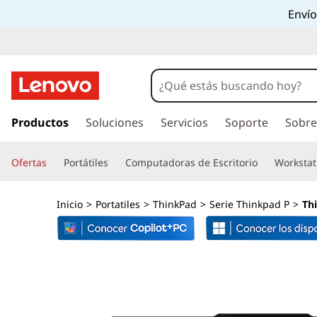
L
Envío
e
n
o
I
r
Productos
Soluciones
Servicios
Soporte
Sobre
v
a
l
o
Ofertas
Portátiles
Computadoras de Escritorio
Workstat
c
o
T
n
Inicio
>
Portatiles
>
ThinkPad
>
Serie Thinkpad P
>
Th
t
h
e
n
i
i
d
n
o
p