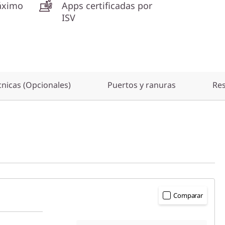
áximo
Apps certificadas por
ISV
cnicas (Opcionales)
Puertos y ranuras
Re
Comparar