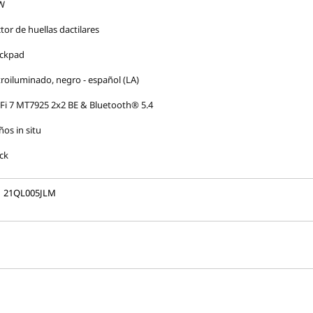
W
tor de huellas dactilares
ackpad
roiluminado, negro - español (LA)
Fi 7 MT7925 2x2 BE & Bluetooth® 5.4
ños in situ
ck
21QL005JLM