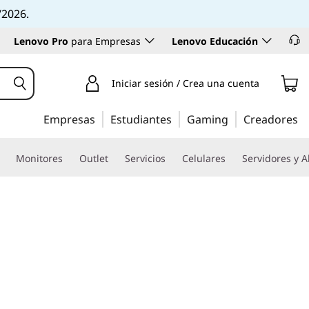
/2026.
Lenovo Pro
para Empresas
Lenovo Educación
Iniciar sesión / Crea una cuenta
Empresas
Estudiantes
Gaming
Creadores
Monitores
Outlet
Servicios
Celulares
Servidores y 
arada para IA:
nte en un paquete