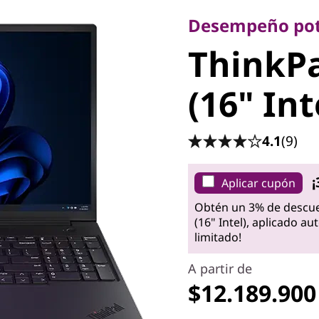
ThinkPa
Desempeño pote
ThinkPa
3 (16" In
(16" Int
4.1
(9)
¡
Aplicar cupón
Obtén un 3% de descue
(16" Intel), aplicado a
limitado!
A partir de
$12.189.900