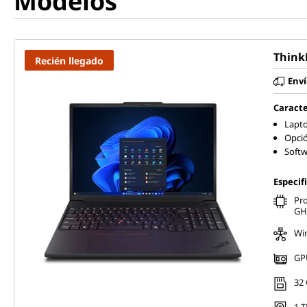
Modelos
s
t
Think
Recién llegado
a
Enví
t
Caracte
Lapto
i
Opció
Softw
o
Especif
n
Pro
GH
Wi
GPU
32