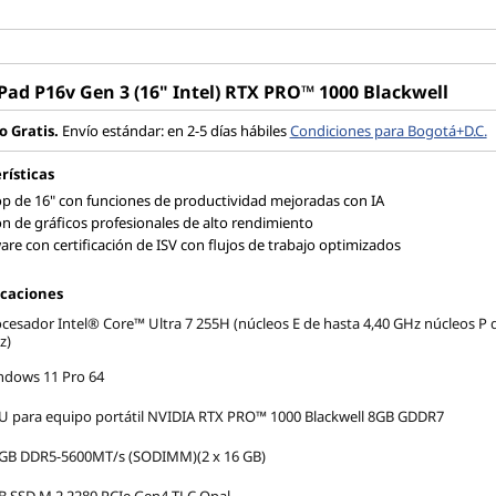
Pad P16v Gen 3 (16" Intel) RTX PRO™ 1000 Blackwell
o Gratis.
Envío estándar: en 2-5 días hábiles
Condiciones para Bogotá+D.C.
rísticas
p de 16" con funciones de productividad mejoradas con IA
n de gráficos profesionales de alto rendimiento
are con certificación de ISV con flujos de trabajo optimizados
icaciones
cesador Intel® Core™ Ultra 7 255H (núcleos E de hasta 4,40 GHz núcleos P d
z)
ndows 11 Pro 64
 para equipo portátil NVIDIA RTX PRO™ 1000 Blackwell 8GB GDDR7
 GB DDR5-5600MT/s (SODIMM)(2 x 16 GB)