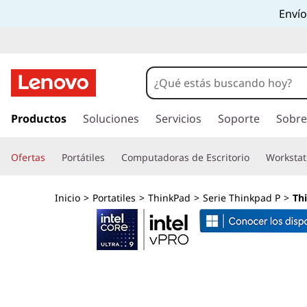
L
Envío
e
n
o
I
r
Productos
Soluciones
Servicios
Soporte
Sobre
v
a
l
o
Ofertas
Portátiles
Computadoras de Escritorio
Workstat
c
o
T
n
Inicio
>
Portatiles
>
ThinkPad
>
Serie Thinkpad P
>
Th
t
h
e
n
i
i
d
n
o
p