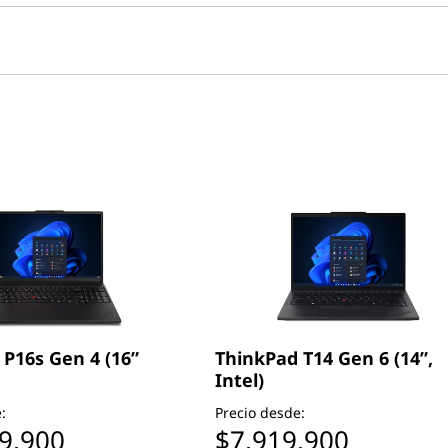
P16s Gen 4 (16”
ThinkPad T14 Gen 6 (14”,
Intel)
:
Precio desde:
9.900
$7.919.900