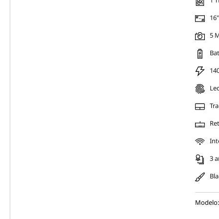
1 T
16"
5 M
Bat
14
Lec
Tr
Ret
Int
3 a
Bla
Modelo: