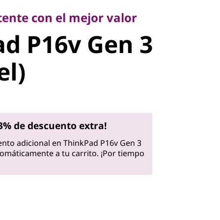
d P16v Gen
nte con el mejor valor
d P16v Gen 3
tel)
el)
3% de descuento extra!
nto adicional en ThinkPad P16v Gen 3
utomáticamente a tu carrito. ¡Por tiempo