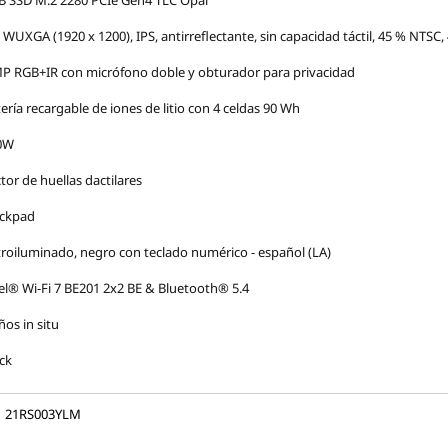
B SSD M.2 2280 PCIe Gen4 TLC Opal
 WUXGA (1920 x 1200), IPS, antirreflectante, sin capacidad táctil, 45 % NTSC, 
P RGB+IR con micrófono doble y obturador para privacidad
ería recargable de iones de litio con 4 celdas 90 Wh
0W
tor de huellas dactilares
ackpad
roiluminado, negro con teclado numérico - español (LA)
el® Wi-Fi 7 BE201 2x2 BE & Bluetooth® 5.4
ños in situ
ck
21RS003YLM