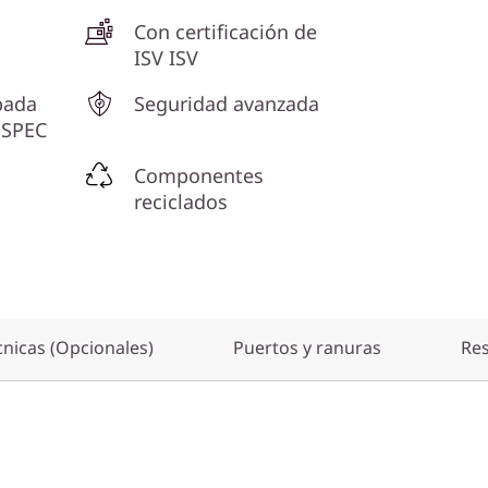
Con certificación de
ISV ISV
bada
Seguridad avanzada
-SPEC
Componentes
reciclados
cnicas (Opcionales)
Puertos y ranuras
Re