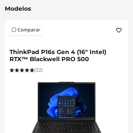
ó
Modelos
v
Comparar
i
l
ThinkPad P16s Gen 4 (16" Intel)
p
RTX™ Blackwell PRO 500
(22)
o
t
e
n
t