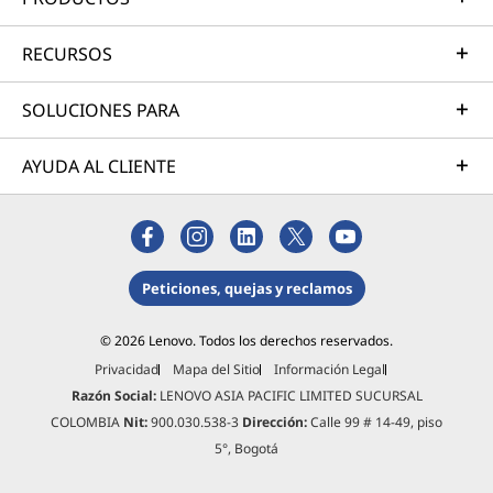
nuestras comunidades y el planeta. Por eso
buscamos etiquetas y certificaciones líderes en
RECURSOS
la industria-que demuestren nuestro
compromiso con la sustentabilidad en el
SOLUCIONES PARA
diseño de productos. Juntos, podemos
desarrollar un futuro más inteligente para
AYUDA AL CLIENTE
todos.
Aprenda más sobre nuestros programas de
sostenibilidad >
Peticiones, quejas y reclamos
© 2026 Lenovo. Todos los derechos reservados.
Privacidad
Mapa del Sitio
Información Legal
Razón Social:
LENOVO ASIA PACIFIC LIMITED SUCURSAL
COLOMBIA
Nit:
900.030.538-3
Dirección:
Calle 99 # 14-49, piso
5°, Bogotá