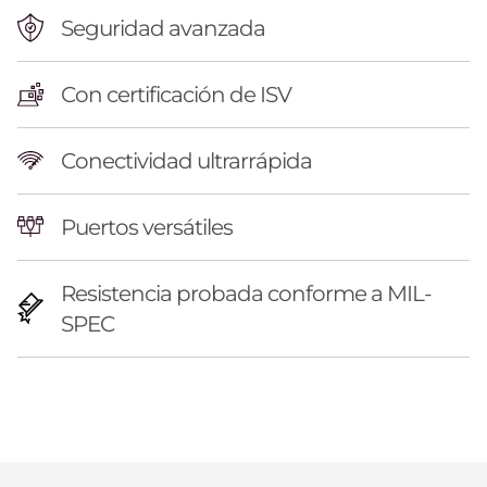
n
Seguridad avanzada
d
Con certificación de ISV
e
t
Conectividad ultrarrápida
r
Puertos versátiles
a
b
Resistencia probada conforme a MIL-
SPEC
a
j
o
m
Original Price 17709900.00 COP Discounted 