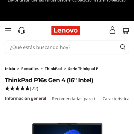
Envíos Gratis. Ofertas válidas desde el 03/08/2026 hasta el 16/08/2026.
T
h
i
Ir al contenido principal
n
k
P
Inicio
>
Portatiles
>
ThinkPad
>
Serie Thinkpad P
ThinkPad P16s Gen 4 (16" Intel)
a
(22)
d
Información general
Recomendadas para ti
Características
P
1