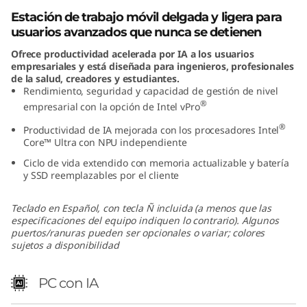
l
Estación de trabajo móvil delgada y ligera para
usuarios avanzados que nunca se detienen
)
Ofrece productividad acelerada por IA a los usuarios
empresariales y está diseñada para ingenieros, profesionales
|
de la salud, creadores y estudiantes.
Rendimiento, seguridad y capacidad de gestión de nivel
E
®
empresarial con la opción de Intel vPro
®
s
Productividad de IA mejorada con los procesadores Intel
Core™ Ultra con NPU independiente
t
Ciclo de vida extendido con memoria actualizable y batería
y SSD reemplazables por el cliente
a
Teclado en Español, con tecla Ñ incluida (a menos que las
c
especificaciones del equipo indiquen lo contrario). Algunos
puertos/ranuras pueden ser opcionales o variar; colores
sujetos a disponibilidad
i
ó
PC con IA