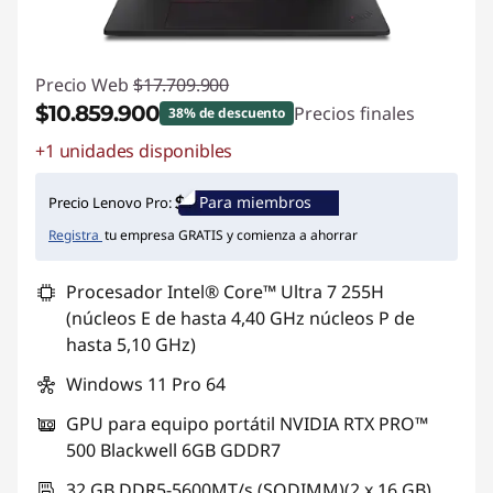
e
p
Precio Web
$17.709.900
r
$10.859.900
Precios finales
38% de descuento
e
+1 unidades disponibles
Ahorros instantáneos :
-$6.850.000
p
Para miembros
Precio Lenovo Pro:
Registra
tu empresa GRATIS y comienza a ahorrar
a
Procesador Intel® Core™ Ultra 7 255H
r
(núcleos E de hasta 4,40 GHz núcleos P de
a
hasta 5,10 GHz)
Windows 11 Pro 64
d
GPU para equipo portátil NVIDIA RTX PRO™
a
500 Blackwell 6GB GDDR7
p
32 GB DDR5-5600MT/s (SODIMM)(2 x 16 GB)