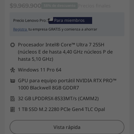
$9.969.900
Precios finales
58% de descuento
Ahorros instantáneos :
-$14.030.000
Para miembros
Precio Lenovo Pro:
Registra
tu empresa GRATIS y comienza a ahorrar
Procesador Intel® Core™ Ultra 7 255H
(núcleos E de hasta 4,40 GHz núcleos P de
hasta 5,10 GHz)
Windows 11 Pro 64
GPU para equipo portátil NVIDIA RTX PRO™
1000 Blackwell 8GB GDDR7
32 GB LPDDR5X-8533MT/s (CAMM2)
1 TB SSD M.2 2280 PCIe Gen4 TLC Opal
Vista rápida