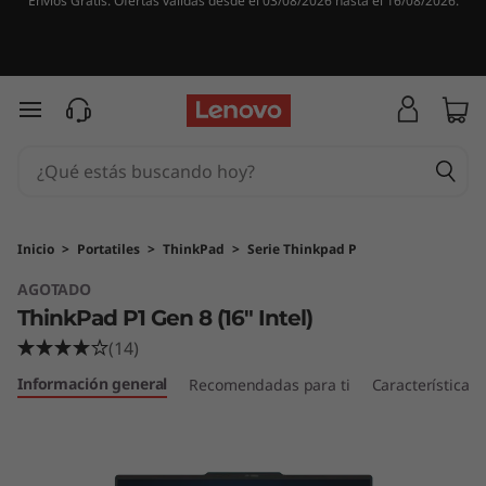
Envíos Gratis. Ofertas válidas desde el 03/08/2026 hasta el 16/08/2026.
Ir al contenido principal
Inicio
>
Portatiles
>
ThinkPad
>
Serie Thinkpad P
AGOTADO
ThinkPad P1 Gen 8 (16" Intel)
(14)
Información general
Recomendadas para ti
Características