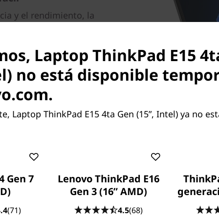
ia y el rendimiento, la
te permite hacer las cosas
®
 procesadores Intel
Core™
mos, Laptop ThinkPad E15 4t
 de memoria, puede
adas. También tiene la
tel) no está disponible temp
acceder a Internet más
vo.com.
de de la compatibilidad del sistema
 Laptop ThinkPad E15 4ta Gen (15”, Intel) ya no est
WiFi 6E, junto con las certificaciones
4 Gen 7
Lenovo ThinkPad E16
ThinkPa
La retroiluminación del teclado
D)
Gen 3 (16” AMD)
generaci
.4
(71)
4.5
(68)