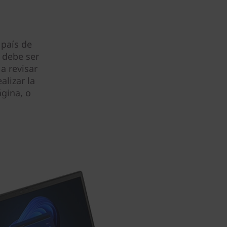
 país de
 debe ser
a revisar
alizar la
gina, o