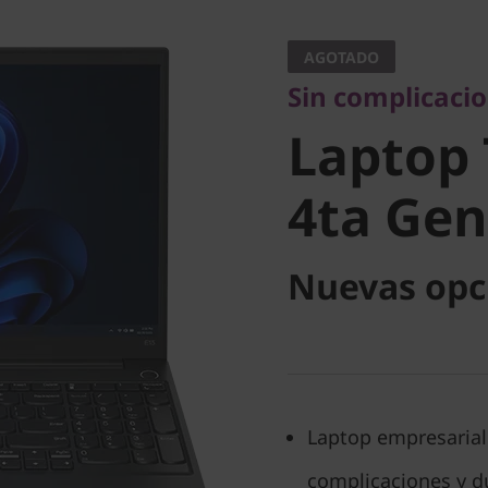
Sin complicaciones
Laptop 
AGOTADO
Sin complicacio
E15 4ta G
Laptop 
Intel)
4ta Gen 
Nuevas opc
Laptop empresarial
complicaciones y d