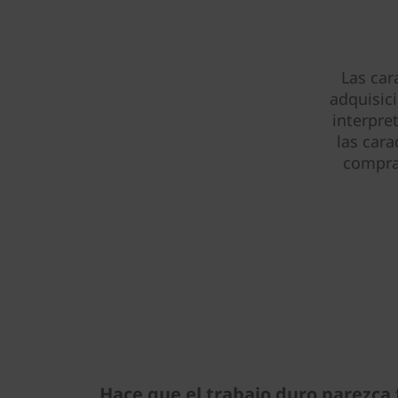
e
l
)
Las car
adquisic
interpre
las cara
compra 
Hace que el trabajo duro parezca f