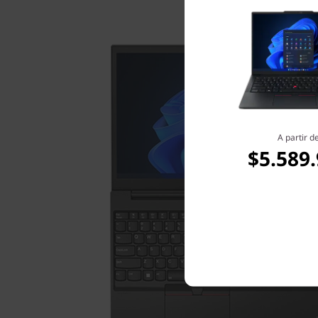
A partir d
$5.589