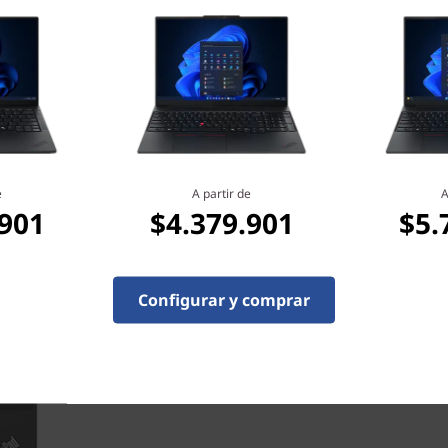
e
A partir de
A
.901
$4.379.901
$5.
100 % portátil, 100 % pr
Con un peso inicial de solo 
generación puede acompañar
Configurar y comprar
cubierta superior de alumin
micrófonos duales y la tecn
ambiental, el resultado son