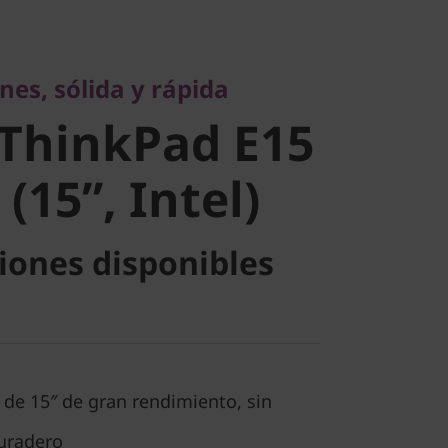
, sólida y rápida
ThinkPad
nes, sólida y rápida
en (15”,
ThinkPad E15
(15”, Intel)
iones disponibles
 de 15″ de gran rendimiento, sin
uradero