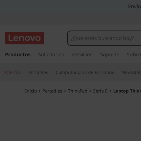
L
Envío
a
p
t
I
r
Productos
Soluciones
Servicios
Soporte
Sobre
o
a
l
p
Ofertas
Portátiles
Computadoras de Escritorio
Workstat
c
o
T
n
Inicio
>
Portatiles
>
ThinkPad
>
Serie E
>
Laptop Think
t
h
e
n
i
i
d
n
o
p