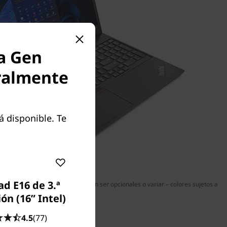
a Gen
oralmente
á disponible. Te
d E16 de 3.ª
 y algunos puertos/ranuras pueden ser opcionales o variar – colores sujetos a
disponibilidad.
ón (16” Intel)
4.5
(77)