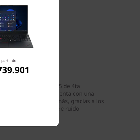
 partir de
739.901
áctica
1,78 kg, la ThinkPad E15 de 4ta
te a todas partes. Cuenta con una
io extraduradera. Además, gracias a los
ología de cancelación de ruido
 reuniones mejoradas.