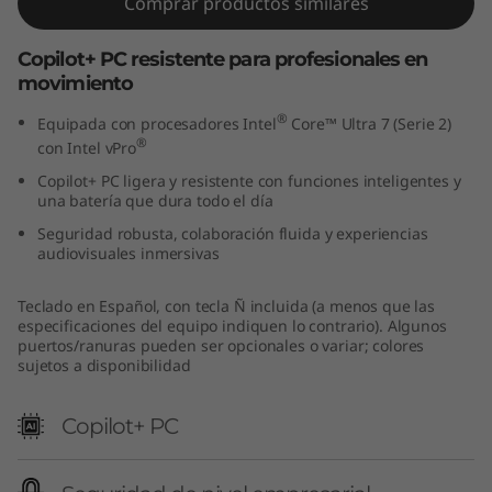
Comprar productos similares
t
Copilot+ PC resistente para profesionales en
e
movimiento
l
®
Equipada con procesadores Intel
Core™ Ultra 7 (Serie 2)
®
con Intel vPro
)
Copilot+ PC ligera y resistente con funciones inteligentes y
una batería que dura todo el día
Seguridad robusta, colaboración fluida y experiencias
audiovisuales inmersivas
Teclado en Español, con tecla Ñ incluida (a menos que las
especificaciones del equipo indiquen lo contrario). Algunos
puertos/ranuras pueden ser opcionales o variar; colores
sujetos a disponibilidad
Copilot+ PC