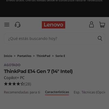
Envíos Gratis. Ofertas válidas desde el 03/08/2026 hasta el 16/08/2026.
T
h
i
Ir al contenido principal
n
k
P
Inicio
>
Portatiles
>
ThinkPad
>
Serie E
AGOTADO
a
ThinkPad E14 Gen 7 (14" Intel)
d
Copilot+ PC
(28)
E
Características
Recomendadas para ti
Esp. Técnicas (Opcion
1