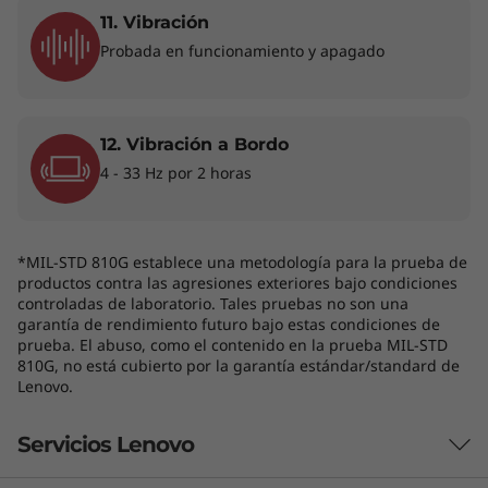
11. Vibración
Probada en funcionamiento y apagado
12. Vibración a Bordo
4 - 33 Hz por 2 horas
Diseño elegante y ultraportátil
Dise
*MIL-STD 810G establece una metodología para la prueba de
La ThinkPad E14 Gen 7 es
Esta
productos contra las agresiones exteriores bajo condiciones
increíblemente delgada y ligera.
cant
controladas de laboratorio. Tales pruebas no son una
garantía de rendimiento futuro bajo estas condiciones de
Diseñada para los profesionales que
posc
prueba. El abuso, como el contenido en la prueba MIL-STD
nunca se detienen, cabe fácilmente en
embala
810G, no está cubierto por la garantía estándar/standard de
un bolso, lo que facilita su transporte y
reem
Lenovo.
te permite trabajar en cualquier lugar
co
sin concesiones.
promu
Servicios Lenovo
dado 