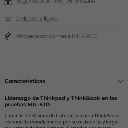
Seguridad de nivel empresarial
Delgada y ligera
Probada conforme a MIL-SPEC
Características
Liderazgo de Thinkpad y
ThinkBook
en las
Laptop con IA de
pruebas MIL-STD
última generación
Con más de 30 años de historia, la marca ThinkPad es
reconocida mundialmente por su resistencia y larga
para productividad