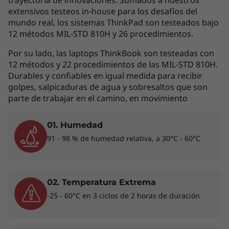
trayectoria de innovaciones. Sumados a nuestros
empresarial
extensivos testeos in-house para los desafíos del
mundo real, los sistemas ThinkPad son testeados bajo
12 métodos MIL-STD 810H y 26 procedimientos.
Disfruta de una eficiencia y una productividad
de IA de vanguardia con la laptop Lenovo
Por su lado, las laptops ThinkBook son testeadas con
ThinkPad E14 Gen 7. Con procesadores Intel®
12 métodos y 22 procedimientos de las MIL-STD 810H.
Core™ Ultra (Serie 2) y gráficos Intel® Arc™,
Durables y confiables en igual medida para recibir
esta Copilot+ PC está diseñada para ayudar a
golpes, salpicaduras de agua y sobresaltos que son
parte de trabajar en el camino, en movimiento
las empresas a disfrutar de nuevos niveles de
eficiencia e innovación mediante capacidades
de IA avanzadas.
01. Humedad
91 - 98 % de humedad relativa, a 30°C - 60°C
02. Temperatura Extrema
-25 - 60°C en 3 ciclos de 2 horas de duración