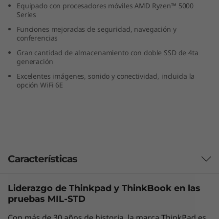
Equipado con procesadores móviles AMD Ryzen™ 5000
D
Series
)
Funciones mejoradas de seguridad, navegación y
conferencias
Gran cantidad de almacenamiento con doble SSD de 4ta
generación
Excelentes imágenes, sonido y conectividad, incluida la
opción WiFi 6E
Características
Liderazgo de Thinkpad y
ThinkBook
en las
Las características de cada producto pueden
pruebas MIL-STD
variar según el país de adquisición del mismo,
por lo que la siguiente descripción no debe ser
Con más de 30 años de historia, la marca ThinkPad es