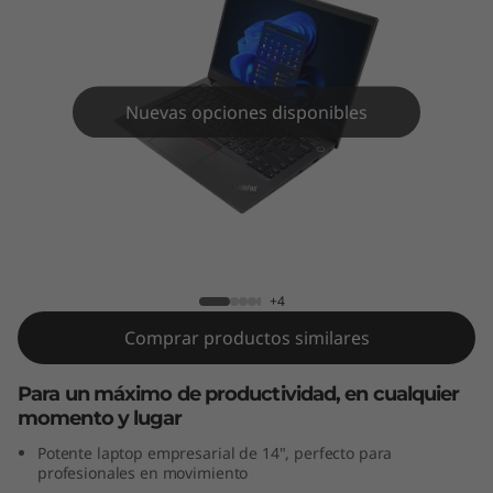
4
G
e
Nuevas opciones disponibles
n
4
(
ThinkPad E14 Gen 4 (14" AMD)
1
+4
4
Comprar productos similares
"
Para un máximo de productividad, en cualquier
A
momento y lugar
Potente laptop empresarial de 14", perfecto para
M
profesionales en movimiento