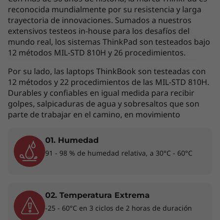
interpretada como un compromiso
reconocida mundialmente por su resistencia y larga
contractual. Te invitamos a revisar las
trayectoria de innovaciones. Sumados a nuestros
extensivos testeos in-house para los desafíos del
características específicas para cada producto
mundo real, los sistemas ThinkPad son testeados bajo
antes de realizar la compra online en la sección
12 métodos MIL-STD 810H y 26 procedimientos.
'Ver Modelos' de esta misma página, o con un
asesor de ventas si es en una tienda física.
Por su lado, las laptops ThinkBook son testeadas con
12 métodos y 22 procedimientos de las MIL-STD 810H.
Durables y confiables en igual medida para recibir
golpes, salpicaduras de agua y sobresaltos que son
Los accesorios exhibidos no están incluidos
parte de trabajar en el camino, en movimiento
01. Humedad
Productividad y conectividad de última
91 - 98 % de humedad relativa, a 30°C - 60°C
generación
Equipada con un procesador móvil hasta AMD
Ryzen™ 5000 Series y hasta 40 GB de memoria,
02. Temperatura Extrema
la laptop ThinkPad E14 4ta generación ofrece
-25 - 60°C en 3 ciclos de 2 horas de duración
un rendimiento excepcional en una sola