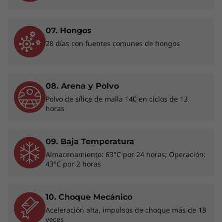
07. Hongos
28 días con fuentes comunes de hongos
La retroiluminación del teclado y algunos puertos/ranuras pueden ser
opcionales o variar – colores sujetos a disponibilidad.
08. Arena y Polvo
Polvo de sílice de malla 140 en ciclos de 13
horas
Elegante a la par que práctica
Con solo 1,59 kg de peso y menos de 25,4
09. Baja Temperatura
mm/1,0" de grosor, la ThinkPad E14 4ta
generación es muy portátil. Con su estructura
Almacenamiento: 63°C por 24 horas; Operación:
43°C por 2 horas
delgada y una cubierta superior opcional de
aluminio, esta vistosa laptop permite trabajar
cómodamente desde cualquier parte. También
10. Choque Mecánico
cuenta con una gama completa de puertos,
Aceleración alta, impulsos de choque más de 18
como USB Tipo-C, para transferir datos,
veces