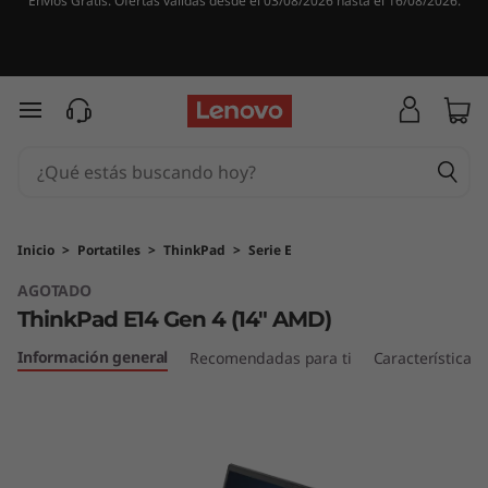
Envíos Gratis. Ofertas válidas desde el 03/08/2026 hasta el 16/08/2026.
T
h
i
Ir al contenido principal
n
k
P
Inicio
>
Portatiles
>
ThinkPad
>
Serie E
AGOTADO
a
ThinkPad E14 Gen 4 (14" AMD)
d
Información general
Recomendadas para ti
Características
E
1