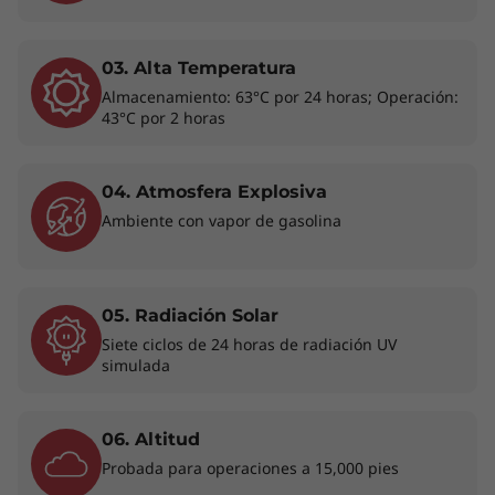
notebook básica para empresas. Y con la
opción de conectividad WiFi 6E*, siempre
estarás al tanto de todo desde donde estés
03. Alta Temperatura
trabajando.
Almacenamiento: 63°C por 24 horas; Operación:
43°C por 2 horas
* WiFi 6E requiere Windows 11 Pro. El funcionamiento depende
de la compatibilidad del sistema operativo, los
enrutadores/AP/puertas de enlace que admiten WiFi 6E, junto
04. Atmosfera Explosiva
con las certificaciones regulatorias regionales y la asignación de
Ambiente con vapor de gasolina
espectro.
05. Radiación Solar
Siete ciclos de 24 horas de radiación UV
simulada
06. Altitud
Probada para operaciones a 15,000 pies