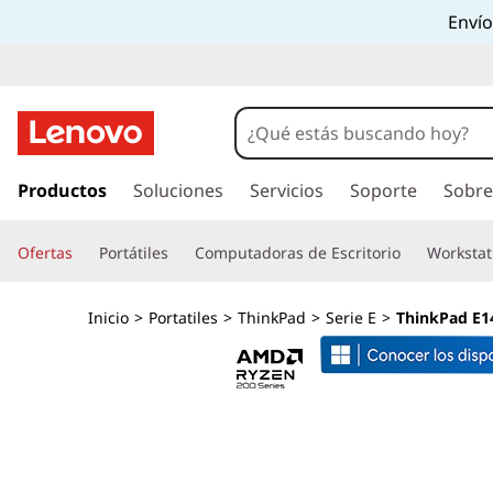
L
Envío
a
p
t
I
r
Productos
Soluciones
Servicios
Soporte
Sobre
o
a
l
p
Ofertas
Portátiles
Computadoras de Escritorio
Workstat
c
o
L
n
Inicio
>
Portatiles
>
ThinkPad
>
Serie E
>
ThinkPad E1
t
e
e
n
n
i
d
o
o
p