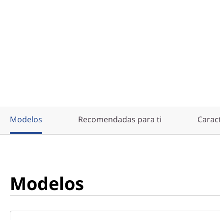
e
r
a
c
i
ó
Modelos
Recomendadas para ti
Caract
n
(
1
Modelos
4
”