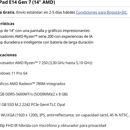
Pad E14 Gen 7 (14" AMD)
o Gratis.
Envío estándar: en 2-5 días hábiles
Condiciones para Bogotá+D.C.
rísticas
p de 14” con una pantalla y gráficos impresionantes
sadores AMD Ryzen™ serie 200 con experiencias de IA
p duradera e inteligente con batería de larga duración
icaciones
cesador AMD Ryzen™ 7 250 (3,30 GHz hasta 5,10 GHz)
ndows 11 Pro 64
áficos AMD Radeon™ 780M integrados
 GB DDR5-5600MT/s (SODIMM)(2 x 8 GB)
 GB SSD M.2 2242 PCIe Gen4 TLC Opal
 WUXGA (1920 x 1200), IPS, antirreflectante, sin capacidad táctil, 45 % NTSC, 
0p FHD IR híbrida con micrófono y obturador para privacidad