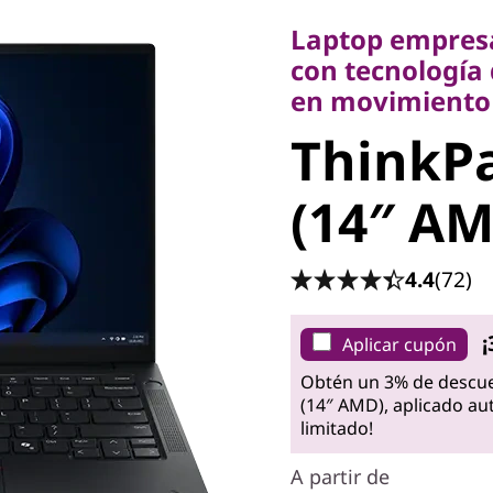
con tecnología de
Laptop empresa
en movimiento
con tecnología 
ThinkPad
en movimiento
ThinkPa
(14″ AM
(14″ A
4.4
(72)
¡
Aplicar cupón
Obtén un 3% de descue
(14″ AMD), aplicado au
limitado!
A partir de