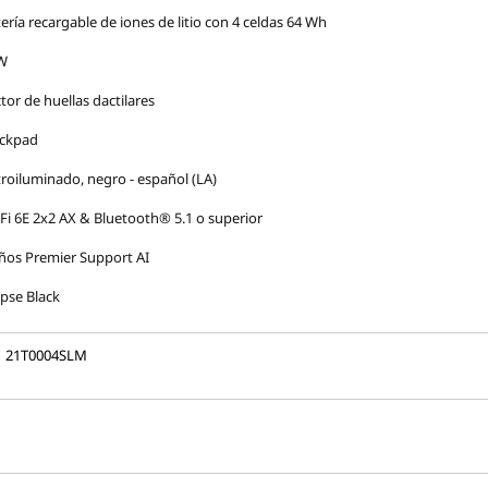
ería recargable de iones de litio con 4 celdas 64 Wh
W
tor de huellas dactilares
ackpad
roiluminado, negro - español (LA)
Fi 6E 2x2 AX & Bluetooth® 5.1 o superior
ños Premier Support AI
ipse Black
21T0004SLM