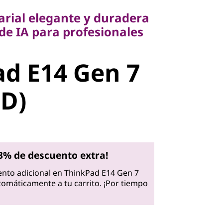
 IA para profesionales
rial elegante y duradera
de IA para profesionales
 E14 Gen 7
d E14 Gen 7
D)
MD)
3% de descuento extra!
nto adicional en ThinkPad E14 Gen 7
tomáticamente a tu carrito. ¡Por tiempo