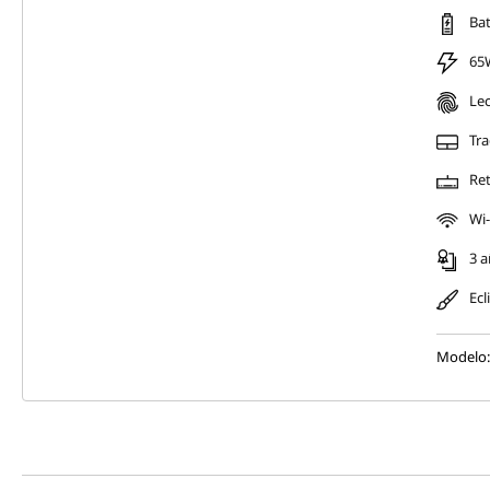
Bat
65
Lec
Tr
Ret
Wi-
3 a
Ecl
Modelo: