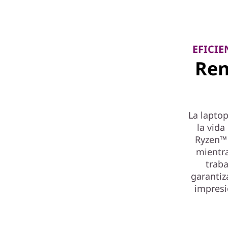
EFICIE
Ren
La lapto
la vid
Ryzen™ 
mientr
trab
garantiz
impresi