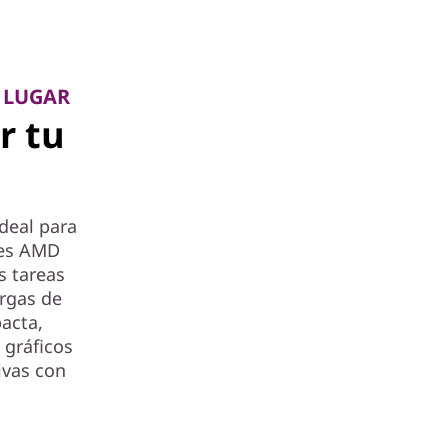
R LUGAR
r tu
deal para
res AMD
s tareas
rgas de
acta,
 gráficos
ivas con