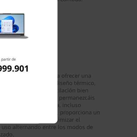
 partir de
 uso
999.901
en 5 está diseñado para ofrecer una
pcional. Su renovado diseño térmico,
es y conductos de ventilación bien
nto tú como tu portátil permanezcáis
na temperatura óptima, incluso
trabajo. Por otra parte, proporciona un
nal que te permite maximizar el
l uso alternando entre los modos de
zado.