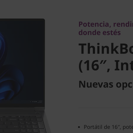
Potencia, rendimi
donde estés
Potencia, rendi
ThinkBo
donde estés
ThinkB
5 (16″, In
(16″, In
Nuevas opc
Portátil de 16″, po