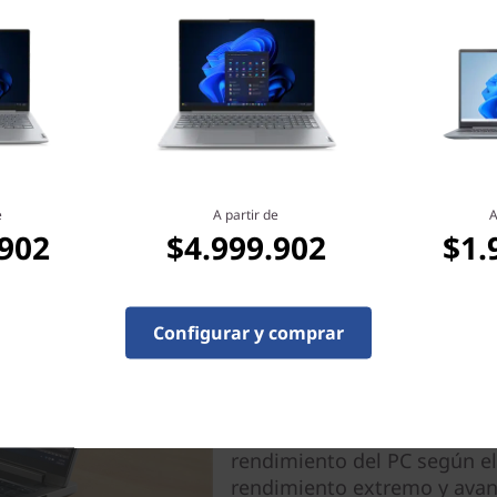
e
A partir de
A
Excelente comodidad de
.902
$4.999.902
$1.
El portátil ThinkBook 16p G
experiencia de usuario exce
añadido a ventiladores dual
Configurar y comprar
situados, garantizan que ta
siempre concentrados y a u
durante largos periodos de 
refuerzo de potencia adicio
rendimiento del PC según e
rendimiento extremo y avan