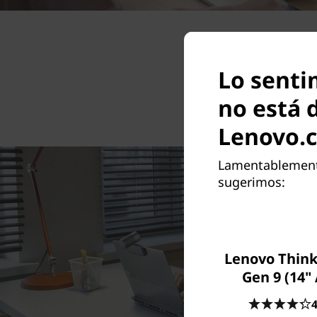
Lo senti
no está 
Lenovo.
Lamentablemente,
sugerimos:
Lenovo Think
Gen 9 (14"
4