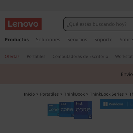
T
h
i
I
r
Productos
Soluciones
Servicios
Soporte
Sobre
n
a
l
k
Ofertas
Portátiles
Computadoras de Escritorio
Workstat
c
o
B
n
Envío
t
o
e
n
o
Inicio
>
Portatiles
>
ThinkBook
>
ThinkBook Series
>
T
i
d
k
o
p
1
r
i