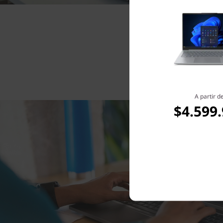
A partir d
$4.599