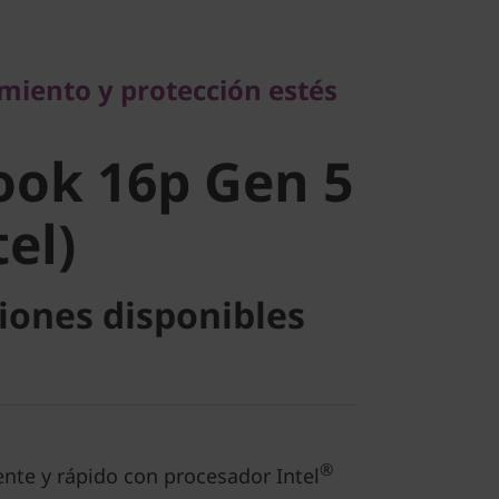
ento y protección estés
miento y protección estés
ok 16p Gen
ook 16p Gen 5
tel)
tel)
iones disponibles
®
tente y rápido con procesador Intel