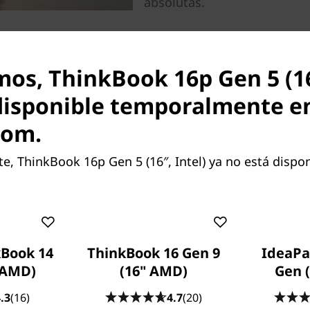
absolutas.
mos, ThinkBook 16p Gen 5 (16
disponible temporalmente e
com.
Exprésate y despreocúp
 ThinkBook 16p Gen 5 (16″, Intel) ya no está dispon
Repleto de numerosas funcio
ofrece una experiencia excepc
como para tu tiempo de ocio
creativo o sencillamente rel
programas o juegos favoritos
Book 14
ThinkBook 16 Gen 9
IdeaPa
NVIDIA® dedicados. Su gesti
 AMD)
(16" AMD)
Gen 
adapta a tus necesidades y 
batería cuando sea preciso. 
.3
(16)
4.7
(20)
del panel táctil te permiti