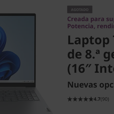
Potencia, rendimi
AGOTADO
Laptop 
Creada para su
Potencia, rendi
16 de 8.
Laptop
(16″ Inte
de 8.ª 
(16″ Int
Nuevas opc
4.7
(90)