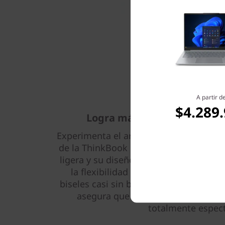
A partir d
$4.289
Logra más en cada entorno 
Experimenta el arte de la movilidad con
de la ThinkBook 16 de 8.ª generación. 
ligera y su diseño modular aportan una
la flexibilidad para trabajar en cual
biseles casi sin bordes maximizan el es
asegura que cada presentación o 
totalmente espect