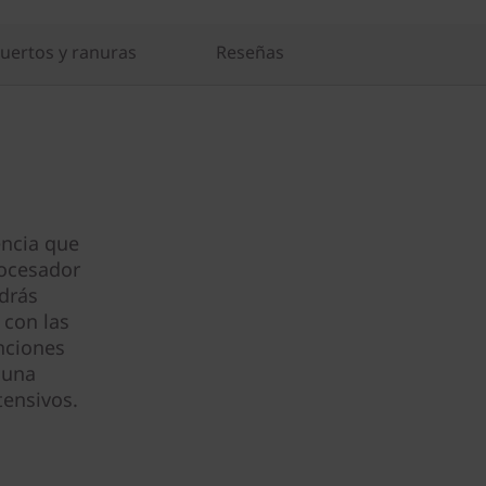
uertos y ranuras
Reseñas
encia que
rocesador
ndrás
 con las
nciones
 una
tensivos.