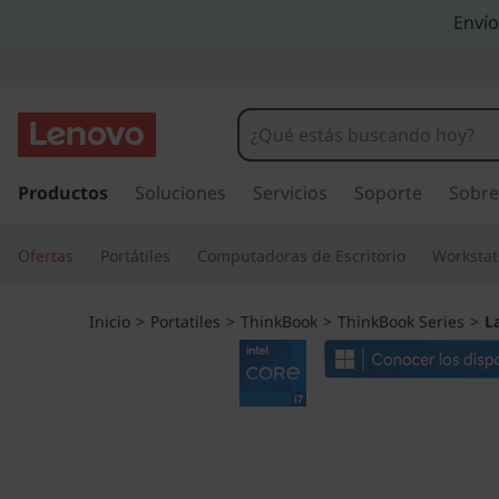
T
Envío
h
i
n
I
r
Productos
Soluciones
Servicios
Soporte
Sobre
k
a
l
B
Ofertas
Portátiles
Computadoras de Escritorio
Workstat
c
o
o
n
Inicio
>
Portatiles
>
ThinkBook
>
ThinkBook Series
>
L
t
o
e
n
k
i
d
1
o
p