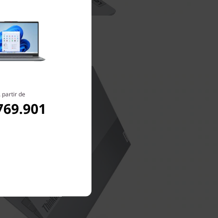
 partir de
769.901