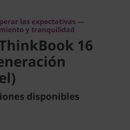
ento y tranquilidad
ThinkBook
perar las expectativas —
miento y tranquilidad
ª generación
 ThinkBook 16
l)
generación
el)
iones disponibles