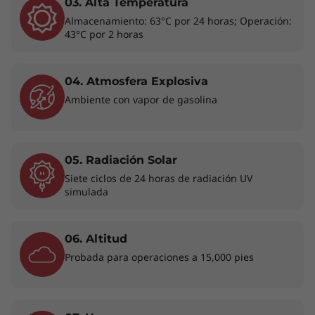
03. Alta Temperatura
Almacenamiento: 63°C por 24 horas; Operación:
43°C por 2 horas
04. Atmosfera Explosiva
Ambiente con vapor de gasolina
05. Radiación Solar
Siete ciclos de 24 horas de radiación UV
ELEGANTE, ESTILIZADA Y
simulada
PERFECTAMENTE REFINADA
Descubre la
R
06. Altitud
comodidad de
p
Probada para operaciones a 15,000 pies
la portabilidad