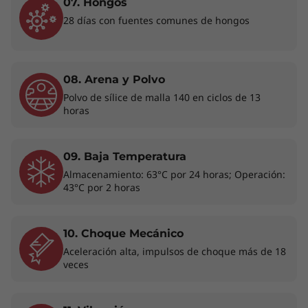
07. Hongos
Este dispositivo potente, fácilmente
El fi
28 días con fuentes comunes de hongos
transportable y flexible, cuenta con un
(fT
perfil delgado y ligero en un acabado
cifr
refinado Artic Grey. Sus biseles
dact
ultradelgados y su espacio de pantalla
botón
08. Arena y Polvo
extenso amplían el área de
segu
Polvo de sílice de malla 140 en ciclos de 13
visualización, lo que la hace ideal para
Además
horas
presentaciones o actividades de
la cá
streaming en cualquier entorno de
(IR) 
trabajo.
09. Baja Temperatura
Almacenamiento: 63°C por 24 horas; Operación:
43°C por 2 horas
10. Choque Mecánico
Aceleración alta, impulsos de choque más de 18
TECNOLOGÍA QUE TE ACOMPAÑA
veces
Informática
totalmente renovada