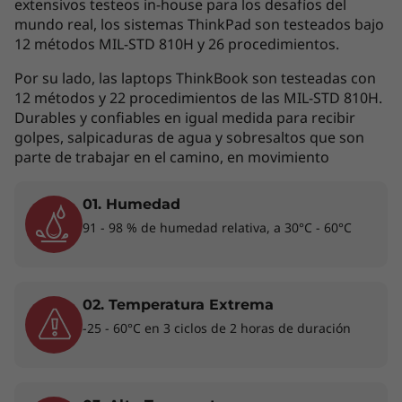
IA
extensivos testeos in-house para los desafíos del
mundo real, los sistemas ThinkPad son testeados bajo
12 métodos MIL-STD 810H y 26 procedimientos.
La laptop Lenovo ThinkBook 14 Gen 8 de 14"
equipada con procesadores Intel® Core™ Ultra
Por su lado, las laptops ThinkBook son testeadas con
(Serie 2) ofrece un rendimiento que evoluciona
12 métodos y 22 procedimientos de las MIL-STD 810H.
contigo. Diseñada para usuarios avanzados,
Durables y confiables en igual medida para recibir
cuenta con una potencia computacional
golpes, salpicaduras de agua y sobresaltos que son
parte de trabajar en el camino, en movimiento
impulsada por IA que agiliza las tareas y
optimiza los flujos de trabajo para lograr una
productividad máxima y permitirte estar
01. Humedad
siempre un paso adelante en todo momento y
91 - 98 % de humedad relativa, a 30°C - 60°C
lugar.
02. Temperatura Extrema
-25 - 60°C en 3 ciclos de 2 horas de duración