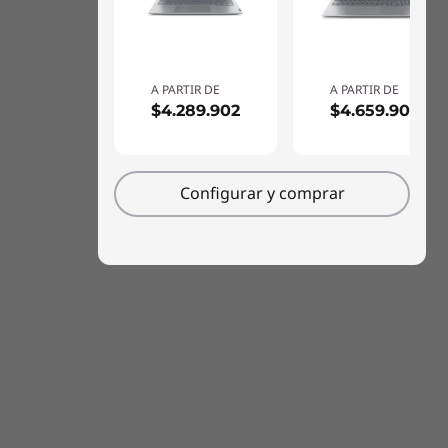
ThinkShield Security
tormentas de polvo del desierto, así como en
Encendido inteligente: lector de huellas dactilares con
condiciones de temperatura, presión y
match-on-chip (MOC) integrado en el botón de
vibración extremas, entre otras.
encendido
A PARTIR DE
A PARTIR DE
$4.289.902
$4.659.902
Kensington Nano Security Slot™
Firmware Trusted Platform Module (fTPM) 2.0
Inicio de sesión sin contacto con Microsoft Windows
Hello (requiere cámara IR opcional)
Configurar y comprar
BIOS con función de autorreparación
Software preinstalado
Lenovo AI Now
Lenovo Smart Meeting
Lenovo Vantage
McAfee® LiveSafe™ (versión de prueba)
Microsoft Office 365 (versión de prueba)
CREDIBILIDAD Y COLABORACIÓN
Contenido de la caja
Sustentabilidad