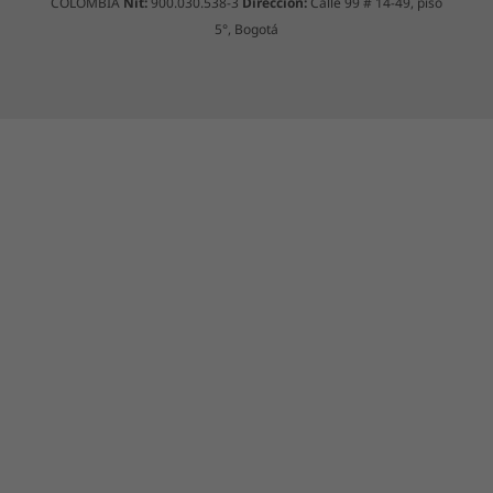
COLOMBIA
Nit:
900.030.538-3
Dirección:
Calle 99 # 14-49, piso
5°, Bogotá