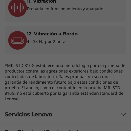
11. Vibración
con IA
Probada en funcionamiento y apagado
La laptop ThinkBook 14 Gen 8 redefine la
excelencia y pone la productividad impulsada
12. Vibración a Bordo
por IA en primer plano. Disfruta del máximo
4 - 33 Hz por 2 horas
rendimiento con una unidad de
procesamiento neural (NPU) dedicada que
aumenta la eficiencia bajo cargas de trabajo
pesadas para ofrecer una experiencia
*MIL-STD 810G establece una metodología para la prueba de
productos contra las agresiones exteriores bajo condiciones
informática sin interrupciones. Además, las
controladas de laboratorio. Tales pruebas no son una
funciones de IA optimizan el uso de la energía
garantía de rendimiento futuro bajo estas condiciones de
para que mantengas tu productividad durante
prueba. El abuso, como el contenido en la prueba MIL-STD
810G, no está cubierto por la garantía estándar/standard de
todo el día.
Lenovo.
Servicios Lenovo