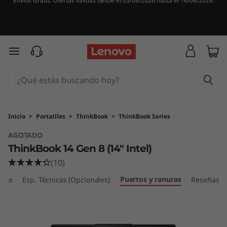
Envíos Gratis. Ofertas válidas desde el 03/08/2026 hasta el 16/08/2026.
L
e
n
Ir al contenido principal
o
v
o
Inicio
>
Portatiles
>
ThinkBook
>
ThinkBook Series
AGOTADO
T
ThinkBook 14 Gen 8 (14" Intel)
h
(10)
Puertos y ranuras
i
icas
Esp. Técnicas (Opcionales)
Reseñas
n