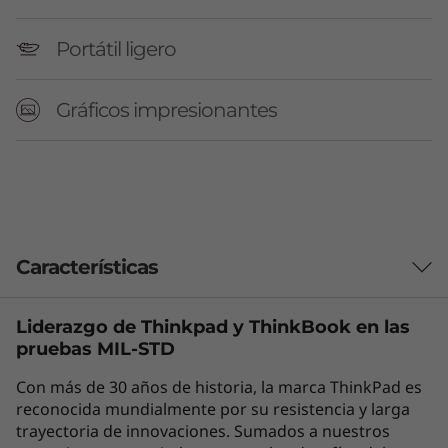
Portátil ligero
Gráficos impresionantes
Características
Liderazgo de Thinkpad y
ThinkBook
en las
Impulsa tu
pruebas MIL-STD
rendimiento diario
Con más de 30 años de historia, la marca ThinkPad es
reconocida mundialmente por su resistencia y larga
con la eficiencia de la
trayectoria de innovaciones. Sumados a nuestros