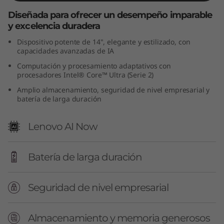
(
Diseñada para ofrecer un desempeño imparable
y excelencia duradera
1
Dispositivo potente de 14", elegante y estilizado, con
capacidades avanzadas de IA
4
Computación y procesamiento adaptativos con
"
procesadores Intel® Core™ Ultra (Serie 2)
Amplio almacenamiento, seguridad de nivel empresarial y
I
batería de larga duración
n
Lenovo AI Now
t
Batería de larga duración
e
l
Seguridad de nivel empresarial
)
Almacenamiento y memoria generosos