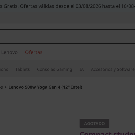
s Gratis. Ofertas válidas desde el 03/08/2026 hasta el 16/08
 Lenovo
Ofertas
ions
Tablets
Consolas Gaming
IA
Accesorios y Software
ps
>
Lenovo 500w Yoga Gen 4 (12" Intel)
Compact student l
flexibility
AGOTADO
Lenovo 
Compact studen