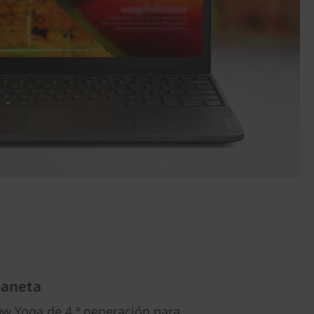
laneta
0w Yoga de 4.ª generación para