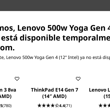
mos, Lenovo 500w Yoga Gen 4
o está disponible temporalm
com.
Conectividad rápida y fi
, Lenovo 500w Yoga Gen 4 (12" Intel) ya no está dis
Los ordenadores para el au
de aprendizaje, siempre y 
fácil y segura a las maravil
inspiración que tenemos act
500w Yoga de 4.ª generación
m 3 8va
ThinkPad E14 Gen 7
Lenovo 
una conectividad de red ráp
 AMD)
(14″ AMD)
(1
para compartir archivos y da
lecciones en vídeo o enviar
.5
(780)
4.4
(71)