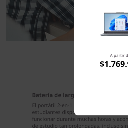
A partir 
$1.769
Batería de larga duración, pantal
El portátil 2-en-1 Lenovo 500w Yoga de 
estudiantes dispone de una batería de 
funcionar durante muchas horas y aco
de estudio tan prolongadas, incluso sin