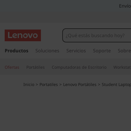
L
Envío
e
n
o
I
r
Productos
Soluciones
Servicios
Soporte
Sobre
v
a
l
o
Ofertas
Portátiles
Computadoras de Escritorio
Workstat
c
o
5
n
Inicio
>
Portatiles
>
Lenovo Portátiles
>
Student Lapto
t
0
e
n
0
i
d
w
o
p