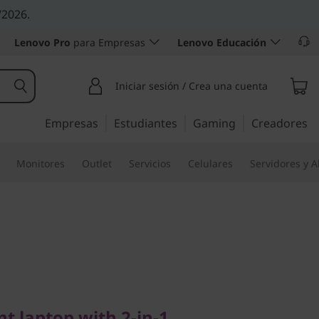
/2026.
Lenovo Pro
para Empresas
Lenovo Educación
Iniciar sesión / Crea una cuenta
Empresas
Estudiantes
Gaming
Creadores
Monitores
Outlet
Servicios
Celulares
Servidores y 
aptop with 2-in-1
500w Yoga
t laptop with 2-in-1