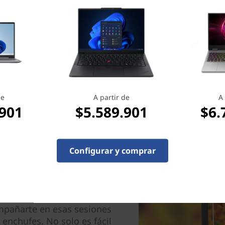
rápida y fiable ya es posibl
diferentes puertos USB-A y
periféricos.
de
A partir de
A 
.901
$5.589.901
$6.
Configurar y comprar
la mejorada
4.ª generación para
larga duración, capaz de
mpañarte en esas sesiones
 enchufes. No solo es fácil