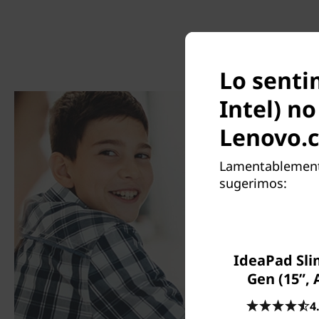
Lo senti
Intel) n
Lenovo.
Lamentablemente
sugerimos:
IdeaPad Sli
Gen (15”,
4