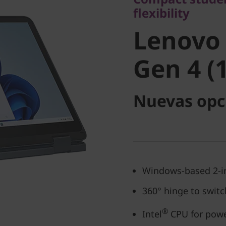
flexibility
Gen 4 (12
Lenovo
Gen 4 (1
Nuevas opc
Windows-based 2-in
360° hinge to swit
®
Intel
CPU for powe