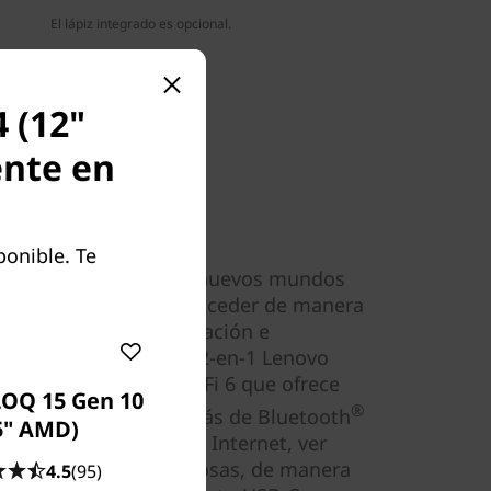
El lápiz integrado es opcional.
 (12"
ente en
able
ponible. Te
la abren las puertas a nuevos mundos
cuando estos puedan acceder de manera
losas fuentes de información e
ualmente. El portátil 2-en-1 Lenovo
 cuenta con hasta Wi-Fi 6 que ofrece
LOQ 15 Gen 10
®
ida y constante, además de Bluetooth
5" AMD)
tos locales. Buscar en Internet, ver
 deberes, entre otras cosas, de manera
4.5
(95)