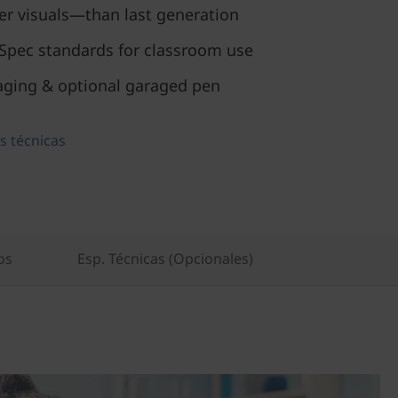
r visuals—than last generation
pec standards for classroom use
kaging & optional garaged pen
s técnicas
os
Esp. Técnicas (Opcionales)