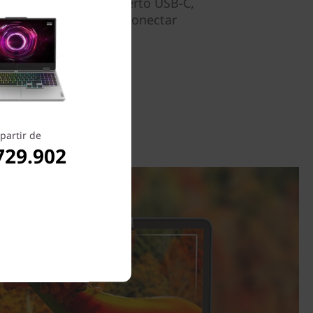
e. Además, tiene un puerto USB-C,
 un puerto HDMI para conectar
partir de
729.902