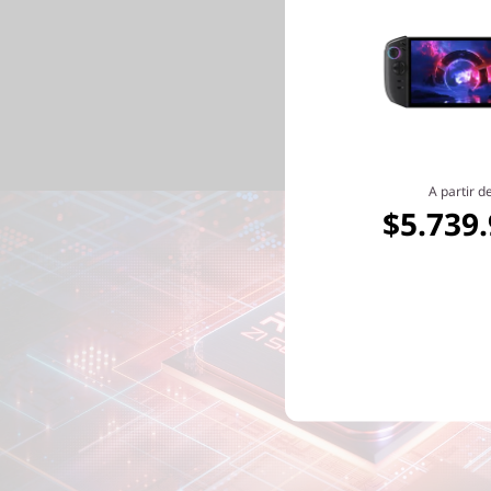
compra 
A partir d
$5.739