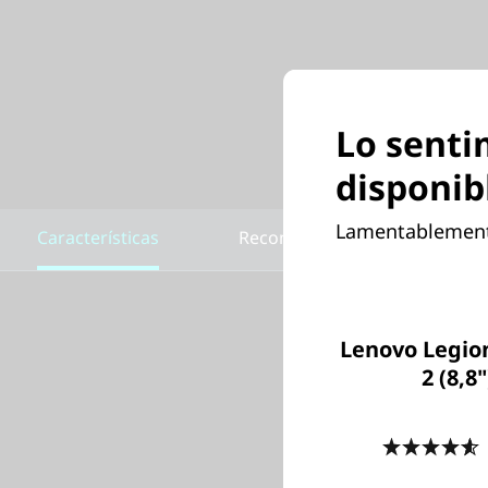
Lo senti
disponib
Lamentablemente
Características
Recomendadas para ti
Lenovo Legio
2 (8,8"
Las car
adquisic
4
interpre
las cara