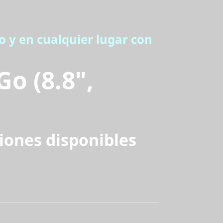
o (8.8",
 y en cualquier lugar con
Go (8.8",
iones disponibles