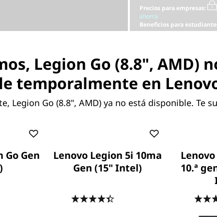
Precios para empresas:
ahorra
Beneficios para estudiante
Lenovo Educación y ahorra
mos, Legion Go (8.8", AMD) n
le temporalmente en Lenov
, Legion Go (8.8", AMD) ya no está disponible. Te s
Esp. Técnicas (Opcionales)
Puertos y ranuras
n Go Gen
Lenovo Legion 5i 10ma
Lenovo 
)
Gen (15" Intel)
10.ª ge
acterísticas de cada producto pueden variar según el
ión del mismo, por lo que la siguiente descripción no
.6
(81)
4.4
(113)
tada como un compromiso contractual. Te invitamos 
cterísticas específicas para cada producto antes de re