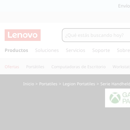
L
Envío
e
n
o
I
r
Productos
Soluciones
Servicios
Soporte
Sobre
v
a
l
o
Ofertas
Portátiles
Computadoras de Escritorio
Workstat
c
o
L
n
Inicio
>
Portatiles
>
Legion Portatiles
>
Serie Handhel
t
e
e
n
g
i
d
i
o
p