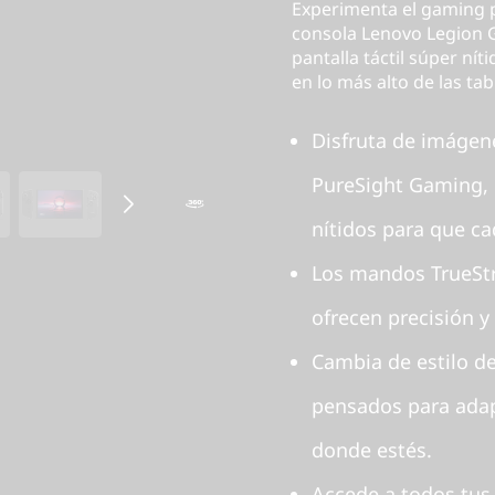
Experimenta el gaming p
consola Lenovo Legion G
pantalla táctil súper ní
en lo más alto de las tab
Disfruta de imágen
PureSight Gaming, c
nítidos para que ca
Los mandos TrueStr
ofrecen precisión 
Cambia de estilo d
pensados para adap
donde estés.
Accede a todos tus