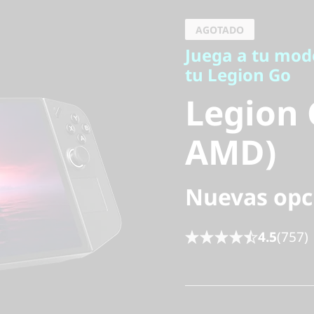
tu Legion Go
AGOTADO
Legion G
Juega a tu modo
tu Legion Go
AMD)
Legion 
AMD)
Nuevas opc
4.5
(757)