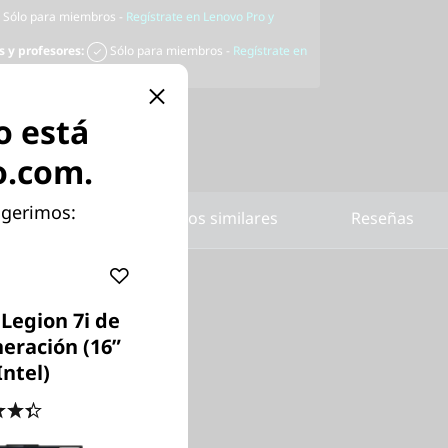
Sólo para miembros -
Regístrate en Lenovo Pro y
s y profesores:
Sólo para miembros -
Regístrate en
o está
o.com.
ugerimos:
Comparar productos similares
Reseñas
Legion 7i de
neración (16”
Intel)
 país de
 debe ser
4.4
(75)
a revisar
alizar la