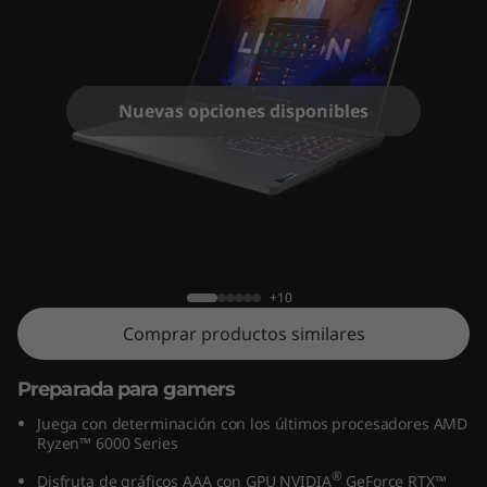
G
e
n
Nuevas opciones disponibles
(
1
5
Legion 5 7ma Gen (15", AMD)
"
+10
,
Comprar productos similares
A
Preparada para gamers
M
Juega con determinación con los últimos procesadores AMD
Ryzen™ 6000 Series
D
®
Disfruta de gráficos AAA con GPU NVIDIA
GeForce RTX™