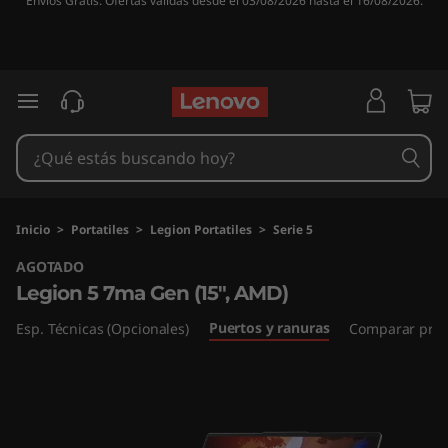
Envíos Gratis. Ofertas válidas desde el 03/08/2026 hasta el 16/08/2026.
L
e
g
Ir al contenido principal
i
o
n
Inicio
>
Portatiles
>
Legion Portatiles
>
Serie 5
AGOTADO
5
Legion 5 7ma Gen (15", AMD)
7
Puertos y ranuras
Esp. Técnicas (Opcionales)
Comparar prod
m
a