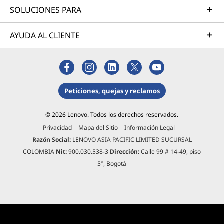
zonas
SOLUCIONES PARA
sincro
para
AYUDA AL CLIENTE
*La dis
Peticiones, quejas y reclamos
© 2026 Lenovo. Todos los derechos reservados.
Privacidad
Mapa del Sitio
Información Legal
Razón Social:
LENOVO ASIA PACIFIC LIMITED SUCURSAL
COLOMBIA
Nit:
900.030.538-3
Dirección:
Calle 99 # 14-49, piso
5°, Bogotá
Nuevo Legion Space
Diseña