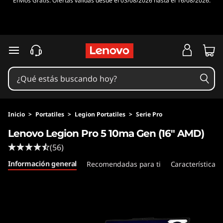
Envíos Gratis. Ofertas válidas desde el 03/08/2026 hasta el 16/08/2026.
P
r
e
Ir al contenido principal
g
u
n
Inicio
>
Portatiles
>
Legion Portatiles
>
Serie Pro
Lenovo Legion Pro 5 10ma Gen (16" AMD)
t
(56)
a
Información general
Recomendadas para ti
Características
s
f