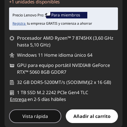
+1 unidades disponibles
Ahorros instantáneos :
-$6.590.764
Para miembros
Precio Lenovo Pro:
Registra
tu empresa GRATIS y comienza a ahorrar
Procesador AMD Ryzen™ 7 8745HX (3,60 GHz
hasta 5,10 GHz)
Windows 11 Home idioma único 64
GPU para equipo portátil NVIDIA® GeForce
RTX™ 5060 8GB GDDR7
32 GB DDR5-5200MT/s (SODIMM)(2 x 16 GB)
1 TB SSD M.2 2242 PCIe Gen4 TLC
Entrega
en 2-5 días hábiles
Vista rápida
Añadir al carrito