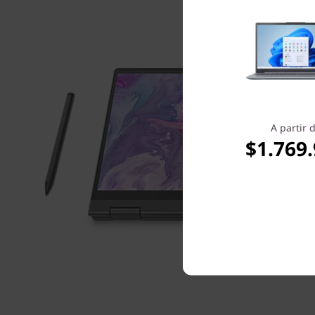
A partir 
$1.769