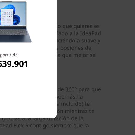
ivo de un lado a otro, lo que quieres es
o. Por eso hemos diseñado a la IdeaPad
 atención al detalle, haciéndola suave y
radera. Y con múltiples opciones de
dad), puedes encontrar la que mejor se
partir de
639.901
D) cuenta con un marco de 360° para que
 tablet y mucho más. Además, la
igital opcional (no está incluido) te
provechar tu inspiración mientras te
 gracias a la larga duración de la
eaPad Flex 5 contigo siempre que la