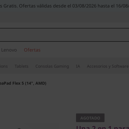
s Gratis. Ofertas válidas desde el 03/08/2026 hasta el 16/08
 Lenovo
Ofertas
ions
Tablets
Consolas Gaming
IA
Accesorios y Software
eaPad Flex 5 (14", AMD)
Una 2 en 1 para un
IdeaPad F
AGOTADO
Una 2 en 1 para