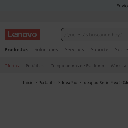
I
Envío
d
e
a
I
r
Productos
Soluciones
Servicios
Soporte
Sobre
P
a
l
a
Ofertas
Portátiles
Computadoras de Escritorio
Workstat
c
o
d
n
Inicio
>
Portatiles
>
IdeaPad
>
Ideapad Serie Flex
>
Id
t
F
e
n
l
i
d
e
o
p