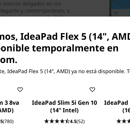
on marcos delgados en los
 elegante y contemporáneo, y
sfrutes de su pantalla FHD.
mos, IdeaPad Flex 5 (14", AM
 a través de la cámara web
ponible temporalmente en
Flex 5 (14'', AMD) te ofrece
com.
ue podrás cerrar para
dad cuando no la utilices.
, IdeaPad Flex 5 (14", AMD) ya no está disponible. 
Colo
m 3 8va
IdeaPad Slim 5i Gen 10
IdeaPad 
 AMD)
(14" Intel)
(1
.5
(780)
4.5
(52)