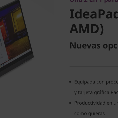
AMD)
IdeaPad
AMD)
Nuevas opc
Equipada con proc
y tarjeta gráfica R
Productividad en un
como quieras