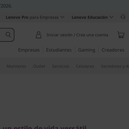
/2026.
Lenovo Pro
para Empresas
Lenovo Educación
Iniciar sesión / Crea una cuenta
Empresas
Estudiantes
Gaming
Creadores
Monitores
Outlet
Servicios
Celulares
Servidores y 
 estilo de vida versátil
lex 5 (14",
 un estilo de vida versátil