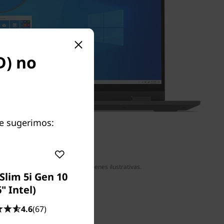
D) no
Te sugerimos:
res sujetos a disponibilidad – imágenes ilustrativas.
Slim 5i Gen 10
6" Intel)
4.6
(67)