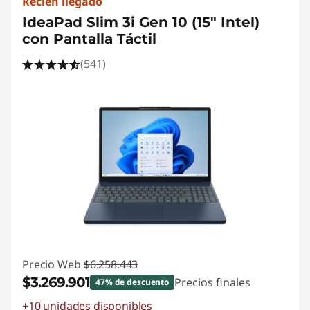
e
Recién llegado
IdeaPad Slim 3i Gen 10 (15" Intel)
l
con Pantalla Táctil
)
(541)
Precio Web
$6.258.443
$3.269.901
Precios finales
47% de descuento
+10 unidades disponibles
Ahorros instantáneos :
-$2.988.542