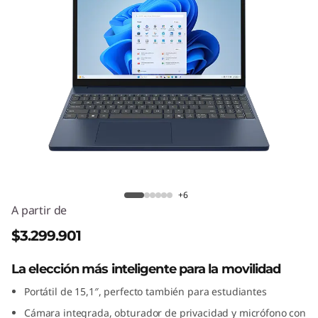
P
a
d
S
l
i
IdeaPad Slim 3i Gen 10 (15" Intel)
m
+6
3
A partir de
$3.299.901
i
La elección más inteligente para la movilidad
G
Portátil de 15,1″, perfecto también para estudiantes
e
Cámara integrada, obturador de privacidad y micrófono con