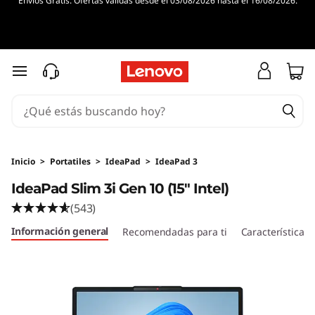
Envíos Gratis. Ofertas válidas desde el 03/08/2026 hasta el 16/08/2026.
L
e
n
Ir al contenido principal
o
v
o
Inicio
>
Portatiles
>
IdeaPad
>
IdeaPad 3
IdeaPad Slim 3i Gen 10 (15" Intel)
I
(543)
d
Información general
Recomendadas para ti
Características
e
a