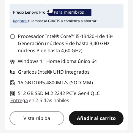
Para miembros
Precio Lenovo Pro:
Registra
tu empresa GRATIS y comienza a ahorrar
Procesador Intel® Core™ i5-13420H de 13ᵃ
Generación (núcleos E de hasta 3,40 GHz
núcleos P de hasta 4,60 GHz)
Windows 11 Home idioma único 64
Gráficos Intel® UHD integrados
16 GB DDR5-4800MT/s (SODIMM)
512 GB SSD M.2 2242 PCIe Gen4 QLC
Entrega
en 2-5 días hábiles
Vista rápida
Añadir al carrito