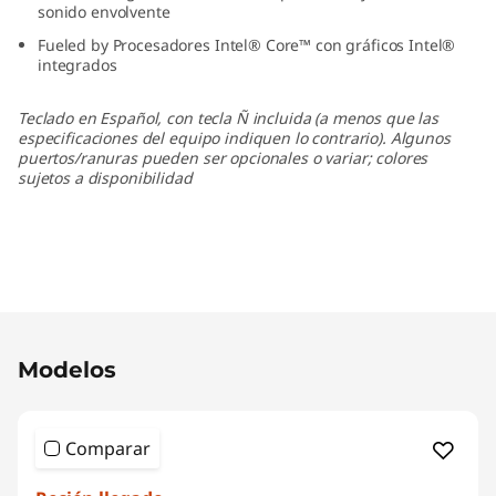
sonido envolvente
n
Fueled by Procesadores Intel® Core™ con gráficos Intel®
integrados
1
0
Teclado en Español, con tecla Ñ incluida (a menos que las
especificaciones del equipo indiquen lo contrario). Algunos
puertos/ranuras pueden ser opcionales o variar; colores
(
sujetos a disponibilidad
1
5
″
Original Price 6258443.00 COP Discounted Pr
I
Modelos
n
Comparar
t