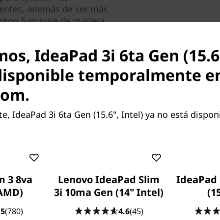
gentes, además de ser más
laptop funcione de manera
tretenimiento y la
os, IdeaPad 3i 6ta Gen (15.6"
 posibles pero no están
disponible temporalmente e
a la configuración de tu
com.
 IdeaPad 3i 6ta Gen (15.6", Intel) ya no está disponi
racciones visuales, gracias
dos de la pantalla FHD de
tico placer. Este
le otorga a la notebook
Algunos puertos/ranuras pueden
m 3 8va
Lenovo IdeaPad Slim
IdeaPad 
las relaciones de área activa
 AMD)
3i 10ma Gen (14" Intel)
(1
.5
(780)
4.6
(45)