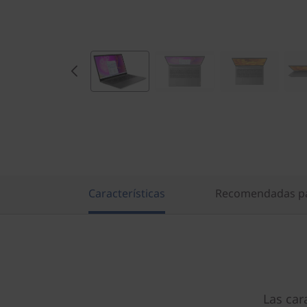
,
I
n
t
e
l
)
Características
Recomendadas pa
Las car