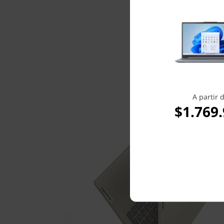
A partir 
$1.769