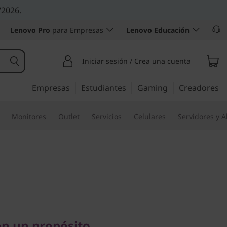
/2026.
Lenovo Pro
para Empresas
Lenovo Educación
Iniciar sesión / Crea una cuenta
Empresas
Estudiantes
Gaming
Creadores
Monitores
Outlet
Servicios
Celulares
Servidores y 
un propósito
3i 6ta Gen
n un propósito