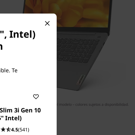
, Intel)
n
ble. Te
 ser opcionales o variar según el modelo – colores sujetos a disponibilidad.
Slim 3i Gen 10
5" Intel)
4.5
(541)