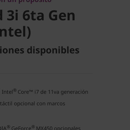
tel)
 3i 6ta Gen
Intel)
iones disponibles
®
 Intel
Core™ i7 de 11va generación
táctil opcional con marcos
®
®
DIA
GeForce
MX450 opcionales