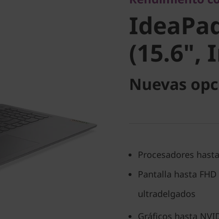
(15.6", In
IdeaPad
(15.6", 
Nuevas opc
Procesadores hasta
Pantalla hasta FHD 
ultradelgados
Gráficos hasta NVI