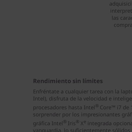
adquisic
interpre
las cara
compra 
Rendimiento sin límites
Enfréntate a cualquier tarea con la lapt
Intel), disfruta de la velocidad e intelig
®
procesadores hasta Intel
Core™ i7 de 
sorprender por los impresionantes gráfi
®
®
e
gráfica Intel
Iris
X
integrada opciona
vanguardia, lo suficientemente sólidos 