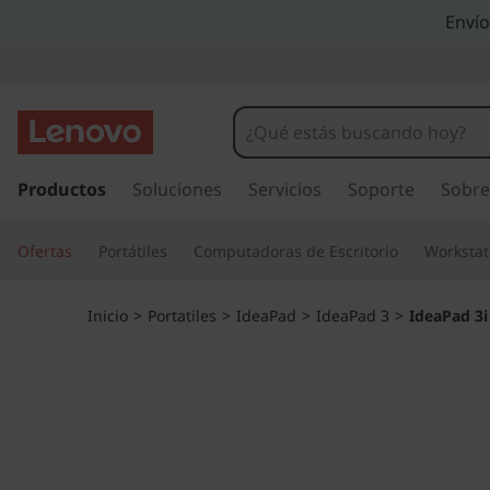
I
Envío
d
e
a
I
r
Productos
Soluciones
Servicios
Soporte
Sobre
P
a
l
a
Ofertas
Portátiles
Computadoras de Escritorio
Workstat
c
o
d
n
Inicio
>
Portatiles
>
IdeaPad
>
IdeaPad 3
>
IdeaPad 3i 
t
3
e
n
i
i
d
6
o
p