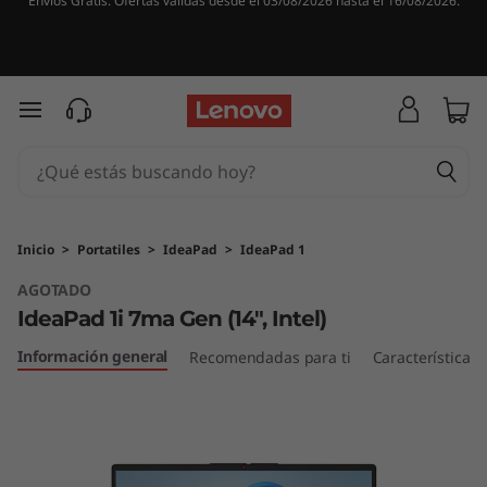
Envíos Gratis. Ofertas válidas desde el 03/08/2026 hasta el 16/08/2026.
I
d
e
Ir al contenido principal
a
P
a
Inicio
>
Portatiles
>
IdeaPad
>
IdeaPad 1
AGOTADO
d
IdeaPad 1i 7ma Gen (14", Intel)
1
Información general
Recomendadas para ti
Características
i
7