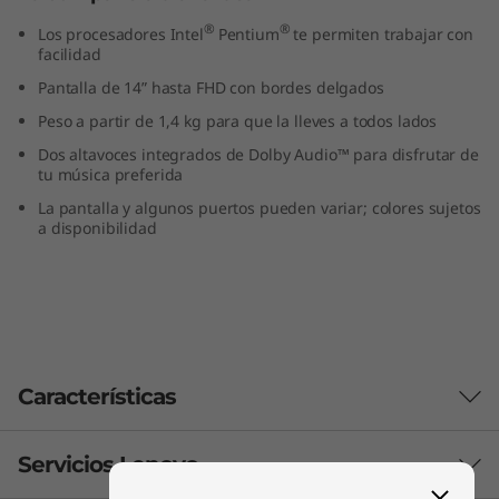
®
®
Los procesadores Intel
Pentium
te permiten trabajar con
facilidad
Pantalla de 14” hasta FHD con bordes delgados
Peso a partir de 1,4 kg para que la lleves a todos lados
Dos altavoces integrados de Dolby Audio™ para disfrutar de
tu música preferida
La pantalla y algunos puertos pueden variar; colores sujetos
a disponibilidad
Características
Servicios Lenovo