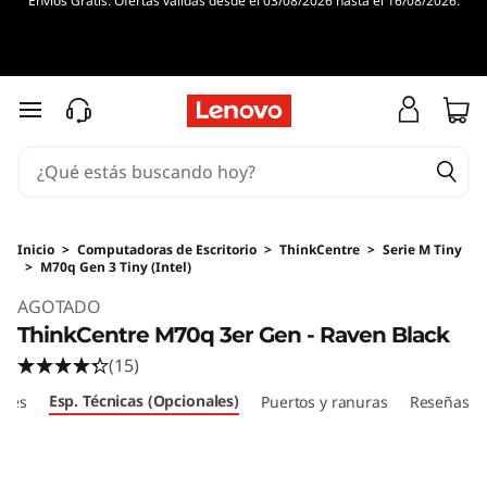
Envíos Gratis. Ofertas válidas desde el 03/08/2026 hasta el 16/08/2026.
Ir al contenido principal
Inicio
>
Computadoras de Escritorio
>
ThinkCentre
>
Serie M Tiny
>
M70q Gen 3 Tiny (Intel)
Original Price 382628774 COP Discounted Pr
AGOTADO
ThinkCentre M70q 3er Gen - Raven Black
(15)
Esp. Técnicas (Opcionales)
bles
Puertos y ranuras
Reseñas