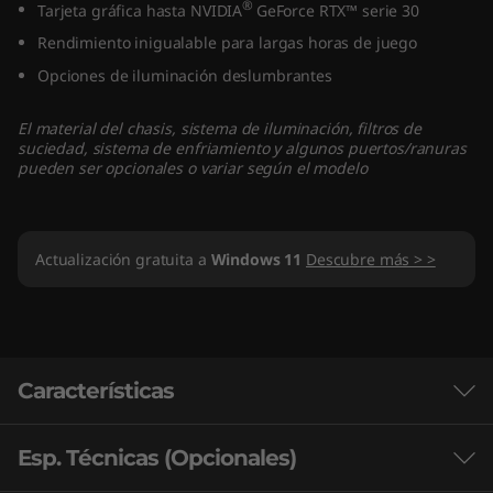
®
Tarjeta gráfica hasta NVIDIA
GeForce RTX™ serie 30
w
Rendimiento inigualable para largas horas de juego
e
Opciones de iluminación deslumbrantes
r
El material del chasis, sistema de iluminación, filtros de
suciedad, sistema de enfriamiento y algunos puertos/ranuras
5
pueden ser opcionales o variar según el modelo
i
6
Actualización gratuita a
Windows 11
Descubre más > >
t
a
Características
G
e
Esp. Técnicas (Opcionales)
Las características de cada producto pueden
variar según el país de adquisición del mismo,