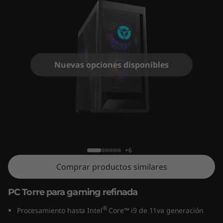
t
o
p
L
Nuevas opciones disponibles
e
g
Gaming desktop Legion Tower 5i 6ta
i
Gen (Intel)
o
+6
Comprar productos similares
n
T
PC Torre para gaming refinada
®
o
Procesamiento hasta Intel
Core™ i9 de 11va generación