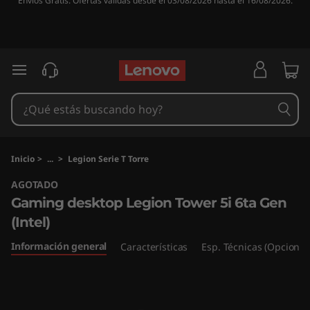
Envíos Gratis. Ofertas válidas desde el 03/08/2026 hasta el 16/08/2026.
G
a
m
Ir al contenido principal
i
n
g
Inicio
>
...
>
Legion Serie T Torre
AGOTADO
d
Gaming desktop Legion Tower 5i 6ta Gen
e
(Intel)
s
Información general
Características
Esp. Técnicas (Opcional
k