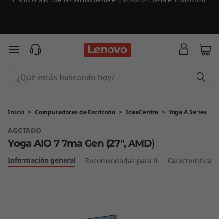
Envíos Gratis. Ofertas válidas desde el 03/08/2026 hasta el 16/08/2026.
Y
o
g
Ir al contenido principal
a
A
I
Inicio
>
Computadoras de Escritorio
>
IdeaCentre
>
Yoga A Series
AGOTADO
O
Yoga AIO 7 7ma Gen (27", AMD)
7
Información general
Recomendadas para ti
Características
7
m