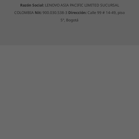
Laterales:
Razón Social:
LENOVO ASIA PACIFIC LIMITED SUCURSAL
COLOMBIA
Nit:
900.030.538-3
Dirección:
Calle 99 # 14-49, piso
USB-C 3.2 de 2da generación
5°, Bogotá
USB-A 3.2 de 2da generación
Joystick para visualización en pantalla (OSD)
Tecla de interruptor
Toma combinada para auriculares y micrófono
Traseros:
Algunos puertos/ranuras pueden ser opcionales o variar; colores sujetos a
2 USB 2.0
disponibilidad – imágenes ilustrativas.
USB 3.2 de 2da generación (carga de suspensión)
USB-C 3.2 de 2da generación
Salida DisplayPort
Una herramienta potente para el hogar
Entrada de alimentación de CC
Entrada LAN
El potente diseño de la Yoga AIO 7 7ma Gen
(27", AMD) se ha creado pensando en tu
Superiores:
exigente oficina en casa o tu ajetreado hogar.
Emprende proyectos multitarea con el