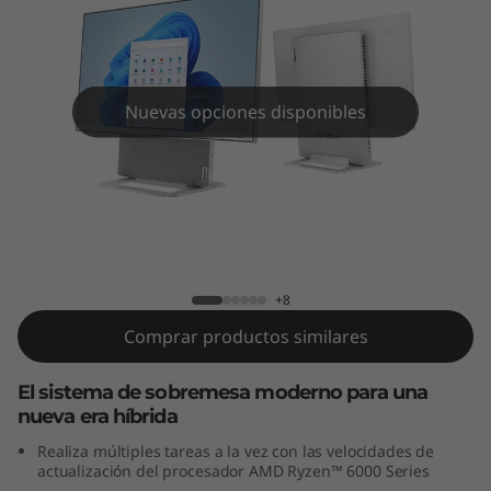
a
G
e
Nuevas opciones disponibles
n
(
2
Yoga AIO 7 7ma Gen (27", AMD)
7
+8
"
Comprar productos similares
,
El sistema de sobremesa moderno para una
A
nueva era híbrida
Realiza múltiples tareas a la vez con las velocidades de
M
actualización del procesador AMD Ryzen™ 6000 Series