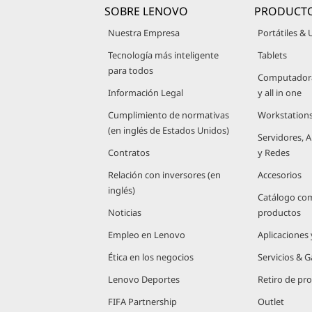
r
SOBRE LENOVO
PRODUCT
i
Nuestra Empresa
Portátiles & 
n
c
Tecnología más inteligente
Tablets
i
para todos
Computadoras
p
Información Legal
y all in one
a
l
Cumplimiento de normativas
Workstation
(en inglés de Estados Unidos)
Servidores,
Contratos
y Redes
Relación con inversores (en
Accesorios
inglés)
Catálogo co
Noticias
productos
Empleo en Lenovo
Aplicaciones
Ética en los negocios
Servicios & G
Lenovo Deportes
Retiro de pr
FIFA Partnership
Outlet