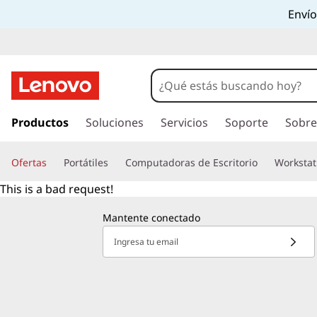
Envío
I
r
Productos
Soluciones
Servicios
Soporte
Sobre
a
l
Ofertas
Portátiles
Computadoras de Escritorio
Workstat
c
o
This is a bad request!
n
t
Mantente conectado
e
Ingresa tu email
n
i
d
o
p