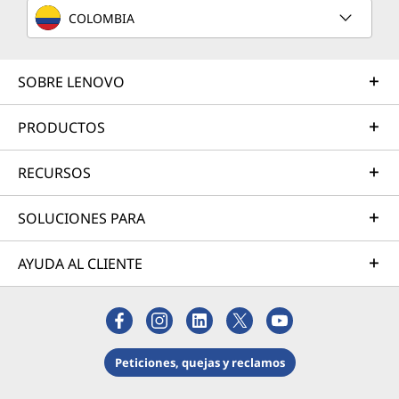
s
COLOMBIA
h
SOBRE LENOVO
i
PRODUCTOS
n
g
RECURSOS
-
SOLUCIONES PARA
D
AYUDA AL CLIENTE
o
w
n
Peticiones, quejas y reclamos