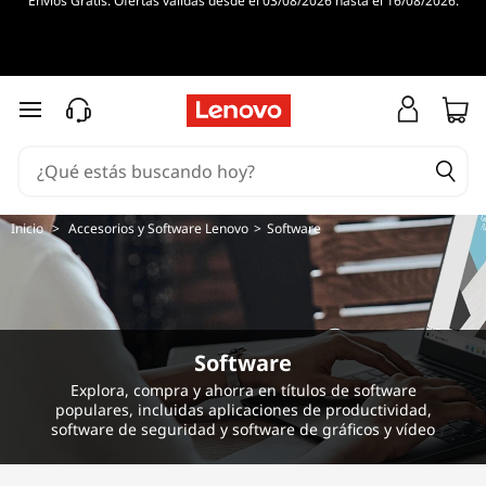
Envíos Gratis. Ofertas válidas desde el 03/08/2026 hasta el 16/08/2026.
G
r
a
Ir al contenido principal
p
h
Inicio
>
Accesorios y Software Lenovo
>
Software
i
c
s
Software
&
Explora, compra y ahorra en títulos de software
populares, incluidas aplicaciones de productividad,
software de seguridad y software de gráficos y vídeo
D