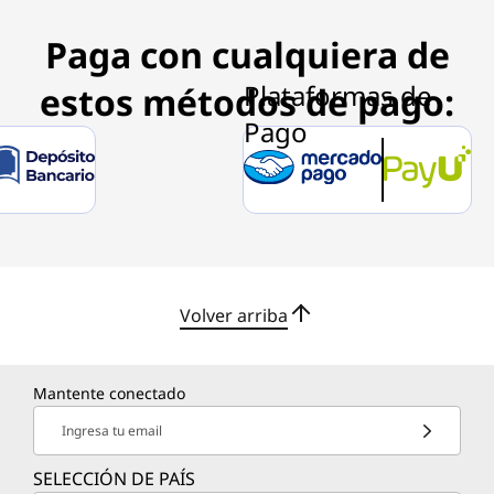
e
s
Paga con cualquiera de
k
estos métodos de pago:
t
o
p
P
Volver arriba
u
b
Mantente conectado
l
Ingresa tu email
i
SELECCIÓN DE PAÍS