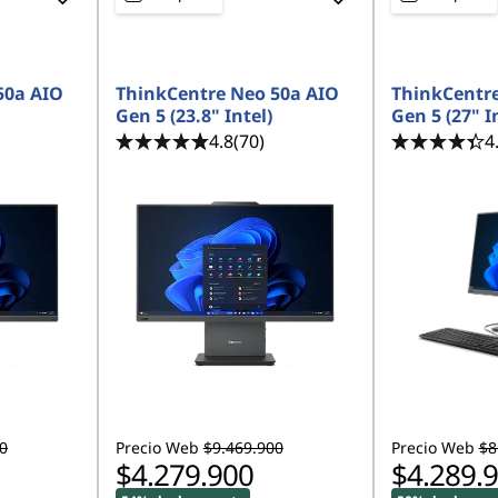
<b>
<b>
50a AIO
ThinkCentre Neo 50a AIO
ThinkCentre
Gen 5 (23.8" Intel)
Gen 5 (27" I
4.8
(70)
4
0
Precio Web
$9.469.900
Precio Web
$8
$4.279.900
$4.289.