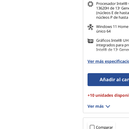
Procesador Intel® 
13620H de 13ᵃ Gen
(núcleos E de hast
núcleos P de hasta
Windows 11 Home 
único 64
Gráficos Intel® U
integrados para p
Intel® de 13ᵃ Gene
16 GB DDR5-5200M
Ver más especificaci
(SODIMM)
512 GB SSD M.2 22
Gen4 TLC
Añadir al car
+10 unidades disponi
Ver más
Comparar