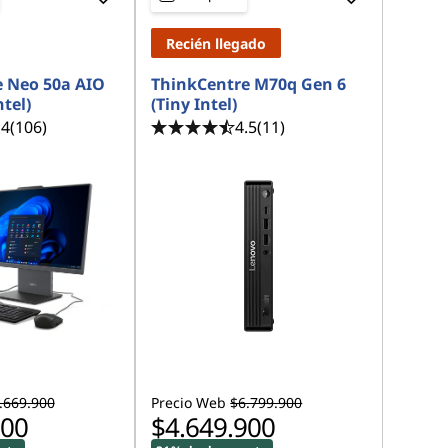
Recién llegado
 Neo 50a AIO
ThinkCentre M70q Gen 6
ntel)
(Tiny Intel)
.4
(106)
4.5
(11)
.669.900
Precio Web
$6.799.900
900
$4.649.900