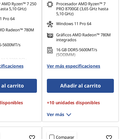
r AMD Ryzen™ 7 250
Procesador AMD Ryzen™ 7
asta 5,10 GHz)
PRO 8700GE (3,65 GHz hasta
5,10 GHz)
 Pro 64
Windows 11 Pro 64
AMD Radeon™ 780M
Gráficos AMD Radeon™ 780M
integrados
5-5600MT/s
16 GB DDR5-5600MT/s
(SODIMM)
 M.2 2280 PCIe
512 GB SSD M.2 2280 PCIe
ificaciones
Ver más especificaciones
Gen4 TLC Opal
al carrito
Añadir al carrito
disponibles
+10 unidades disponibles
Ver más
Comparar