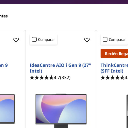
ntes
Comparar
Comparar
Recién lleg
en 9
IdeaCentre AIO i Gen 9 (27"
ThinkCentre
Intel)
(SFF Intel)
4.7
(332)
4