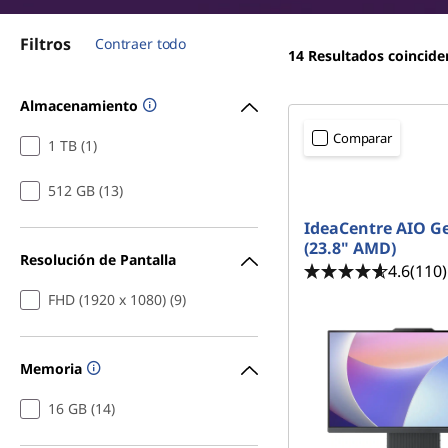
a
r
i
s
Filtros
Contraer todo
n
14
Resultados coincide
c
p
i
Almacenamiento
p
a
Comparar
a
1 TB (1)
r
l
512 GB (13)
a
IdeaCentre AIO G
(23.8" AMD)
p
Resolución de Pantalla
4.6
(110)
r
FHD (1920 x 1080) (9)
o
Memoria
d
16 GB (14)
u