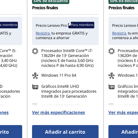
54% de descuento
50% de descue
Precios finales
Precios finales
a miembros
Para miembros
Precio Lenovo Pro:
Precio Lenovo 
ATIS y
Registra
tu empresa GRATIS y
Registra
tu em
comienza a ahorrar
comienza a ah
Core™ i5-
Procesador Intel® Core™ i7-
Procesador
eración
13620H de 13ᵃ Generación
13620H de 
a 3,40 GHz
(núcleos E de hasta 3,60 GHz
(núcleos E 
 4,60 GHz)
núcleos P de hasta 4,90 GHz)
núcleos P 
Windows 11 Pro 64
Windows 11
HD
Gráficos Intel® UHD
Gráficos I
rocesadores
integrados para procesadores
integrados
ración
Intel® de 13ᵃ Generación
Intel® de 
T/s
16 GB DDR5-5200MT/s
16 GB DDR
)
(SODIMM)(2 x 8 GB)
(SODIMM)(2
ones
Ver más especificaciones
Ver más espec
80 PCIe
1 TB SSD M.2 2280 PCIe Gen4
512 GB SSD
TLC Opal
Gen4 QLC
rito
Añadir al carrito
Añadir 