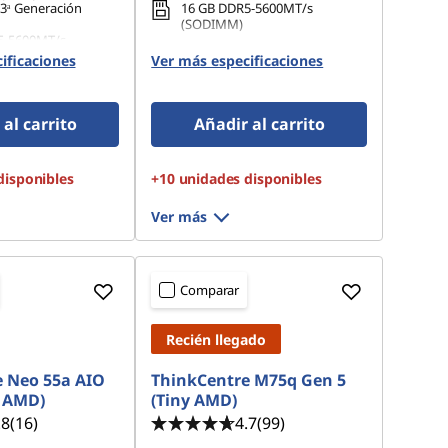
13ᵃ Generación
16 GB DDR5-5600MT/s
(SODIMM)
5-5600MT/s
 x 8 GB)
512 GB SSD M.2 2280 PCIe
ificaciones
Ver más especificaciones
Gen4 TLC Opal
 M.2 2280 PCIe
al carrito
Añadir al carrito
disponibles
+10 unidades disponibles
Ver más
Comparar
Recién llegado
 Neo 55a AIO
ThinkCentre M75q Gen 5
" AMD)
(Tiny AMD)
.8
(16)
4.7
(99)