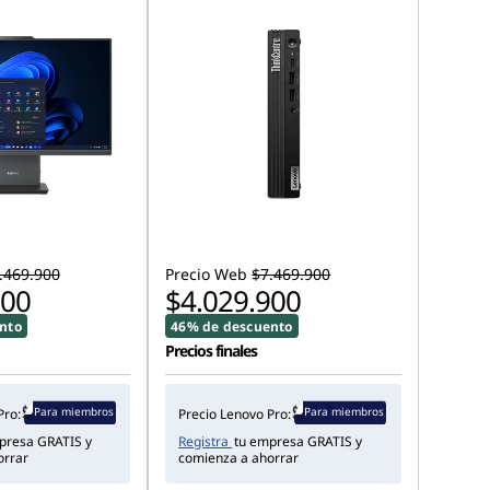
.469.900
Precio Web
$7.469.900
900
$4.029.900
nto
46% de descuento
Precios finales
Para miembros
Para miembros
Pro:
Precio Lenovo Pro:
presa GRATIS y
Registra
tu empresa GRATIS y
orrar
comienza a ahorrar