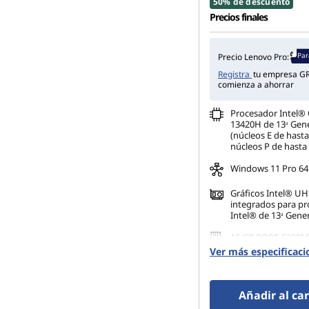
50% de descuento
Precios finales
Par
Precio Lenovo Pro:
Registra
tu empresa GR
comienza a ahorrar
Procesador Intel® 
13420H de 13ᵃ Gen
(núcleos E de hast
núcleos P de hasta
Windows 11 Pro 64
Gráficos Intel® U
integrados para p
Intel® de 13ᵃ Gene
16 GB DDR5-5200M
(SODIMM)(2 x 8 GB
Ver más especificaci
512 GB SSD M.2 22
Gen4 QLC
Añadir al car