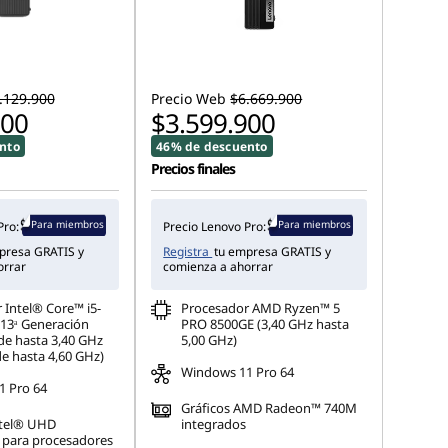
.129.900
Precio Web
$6.669.900
900
$3.599.900
nto
46% de descuento
Precios finales
Para miembros
Para miembros
Pro:
Precio Lenovo Pro:
presa GRATIS y
Registra
tu empresa GRATIS y
orrar
comienza a ahorrar
 Intel® Core™ i5-
Procesador AMD Ryzen™ 5
13ᵃ Generación
PRO 8500GE (3,40 GHz hasta
de hasta 3,40 GHz
5,00 GHz)
de hasta 4,60 GHz)
Windows 11 Pro 64
 Pro 64
Gráficos AMD Radeon™ 740M
ntel® UHD
integrados
 para procesadores