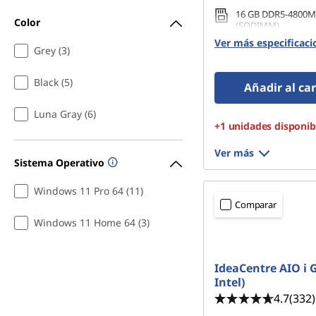
a
16 GB DDR5-4800M
Color
(SODIMM)
l
Ver más especificaci
512 GB SSD M.2 22
Grey (3)
Gen4 TLC
Black (5)
Añadir al car
Luna Gray (6)
+1 unidades disponib
Ver más
Sistema Operativo
Windows 11 Pro 64 (11)
Comparar
Windows 11 Home 64 (3)
IdeaCentre AIO i G
Intel)
4.7
(332)