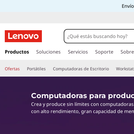
C
Envío
o
m
p
I
r
Productos
Soluciones
Servicios
Soporte
Sobre
u
a
l
t
Ofertas
Portátiles
Computadoras de Escritorio
Workstat
c
o
a
n
t
d
Computadoras para produc
e
Crea y produce sin límites con computadoras
n
o
i
con alto rendimiento, gran capacidad de me
d
r
o
p