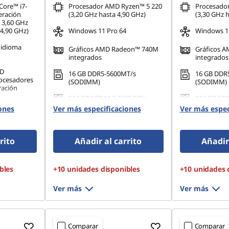
Core™ i7-
Procesador AMD Ryzen™ 5 220
Procesado
eración
(3,20 GHz hasta 4,90 GHz)
(3,30 GHz h
a 3,60 GHz
 4,90 GHz)
Windows 11 Pro 64
Windows 11
idioma
Gráficos AMD Radeon™ 740M
Gráficos 
integrados
integrados
HD
16 GB DDR5-5600MT/s
16 GB DDR
rocesadores
(SODIMM)
(SODIMM)
ración
512 GB SSD M.2 2280 PCIe
512 GB SSD
T/s
Gen4 QLC
Gen4 QLC
ones
Ver más especificaciones
Ver más espec
80 PCIe
rito
Añadir al carrito
Añadir 
bles
+10 unidades disponibles
+10 unidades 
Ver más
Ver más
Comparar
Comparar