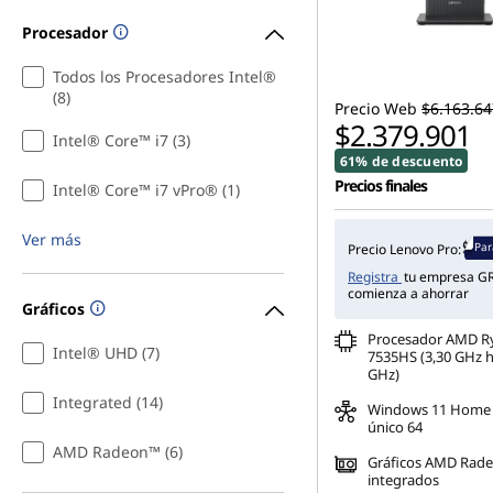
c
Procesador
c
Todos los Procesadores Intel®
(8)
Precio Web
$6.163.64
i
$2.379.901
Intel® Core™ i7 (3)
ó
61% de descuento
Precios finales
Intel® Core™ i7 vPro® (1)
n
Ver más
Par
Precio Lenovo Pro:
m
Registra
tu empresa GR
comienza a ahorrar
u
Gráficos
Procesador AMD R
s
Intel® UHD (7)
7535HS (3,30 GHz h
GHz)
i
Integrated (14)
Windows 11 Home 
único 64
c
AMD Radeon™ (6)
Gráficos AMD Rad
integrados