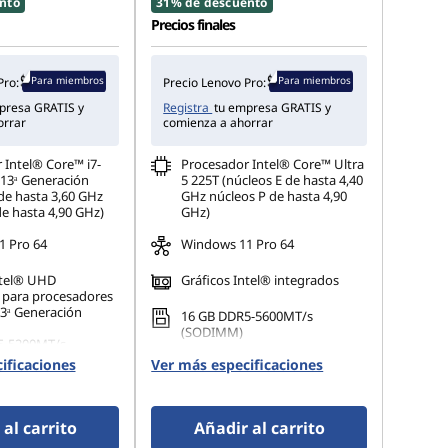
nto
31% de descuento
Precios finales
Para miembros
Para miembros
Pro:
Precio Lenovo Pro:
presa GRATIS y
Registra
tu empresa GRATIS y
orrar
comienza a ahorrar
 Intel® Core™ i7-
Procesador Intel® Core™ Ultra
13ᵃ Generación
5 225T (núcleos E de hasta 4,40
de hasta 3,60 GHz
GHz núcleos P de hasta 4,90
de hasta 4,90 GHz)
GHz)
 Pro 64
Windows 11 Pro 64
ntel® UHD
Gráficos Intel® integrados
 para procesadores
13ᵃ Generación
16 GB DDR5-5600MT/s
(SODIMM)
5-5200MT/s
 x 8 GB)
ificaciones
Ver más especificaciones
512 GB SSD M.2 2280 PCIe
Gen4 TLC Opal
 M.2 2280 PCIe
al carrito
Añadir al carrito