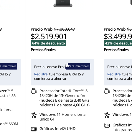
7
Precio Web
$7.063.647
Precio Web
$6
$2.519.901
$3.499.
64% de descuento
42% de descue
Precios finales
Precios finales
a miembros
Para miembros
Precio Lenovo Pro:
Precio Lenovo 
ATIS y
Registra
tu empresa GRATIS y
Registra
tu em
comienza a ahorrar
comienza a ah
yzen™ 5
Procesador Intel® Core™ i5-
Procesador
asta 4,55
13420H de 13ᵃ Generación
13420H de 
(núcleos E de hasta 3,40 GHz
(núcleos E 
núcleos P de hasta 4,60 GHz)
núcleos P 
idioma
Windows 11 Home idioma
Windows 11
único 64
eon™ 660M
Gráficos I
Gráficos Intel® UHD
integrados