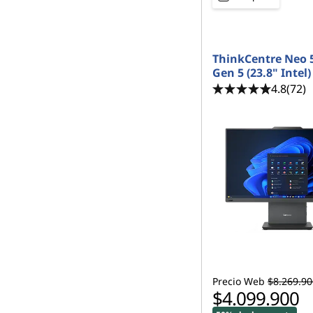
ThinkCentre Neo 
Gen 5 (23.8" Intel)
4.8
(72)
Precio Web
$8.269.90
$4.099.900