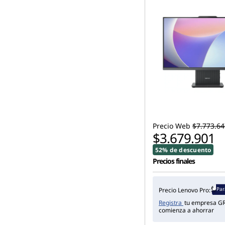
Precio Web
$7.773.64
$3.679.901
52% de descuento
Precios finales
Par
Precio Lenovo Pro:
Registra
tu empresa GR
comienza a ahorrar