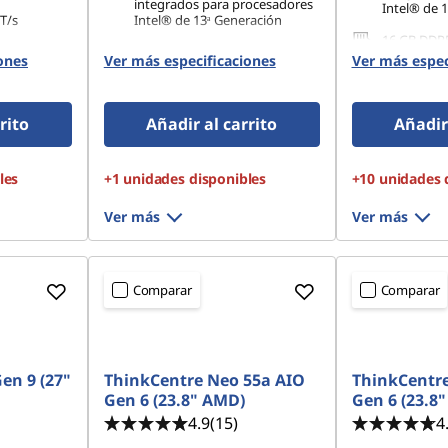
integrados para procesadores
Intel® de 
T/s
Intel® de 13ᵃ Generación
16 GB DDR
16 GB DDR5-5200MT/s
(SODIMM)(2
ones
Ver más especificaciones
Ver más espec
80 PCIe
(SODIMM)
512 GB SSD
512 GB SSD M.2 2280 PCIe
Gen4 QLC
Gen4 TLC
rito
Añadir al carrito
Añadir 
les
+1 unidades disponibles
+10 unidades 
Ver más
Ver más
Comparar
Comparar
en 9 (27"
ThinkCentre Neo 55a AIO
ThinkCentre
Gen 6 (23.8" AMD)
Gen 6 (23.8
4.9
(15)
4