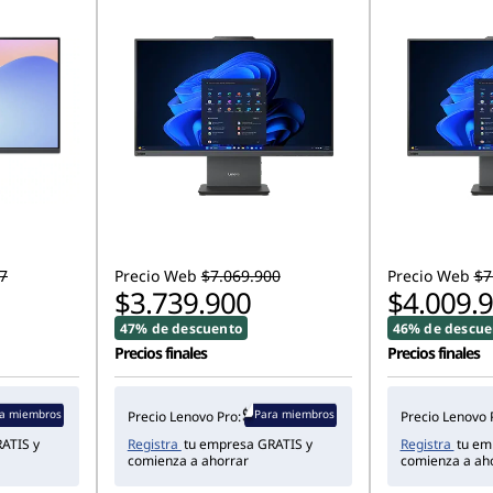
7
Precio Web
$7.069.900
Precio Web
$7
$3.739.900
$4.009.
47% de descuento
46% de descue
Precios finales
Precios finales
a miembros
Para miembros
Precio Lenovo Pro:
Precio Lenovo 
ATIS y
Registra
tu empresa GRATIS y
Registra
tu em
comienza a ahorrar
comienza a ah