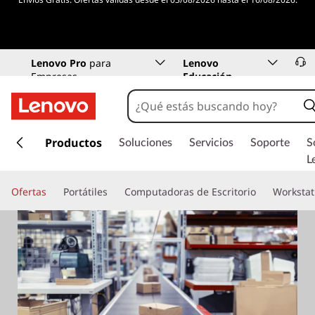
Lenovo Pro
para
Lenovo
Empresas
Educación
I
r
Productos
Soluciones
Servicios
Soporte
S
a
L
l
c
Ofertas
Portátiles
Computadoras de Escritorio
Workstat
o
n
t
e
n
i
d
o