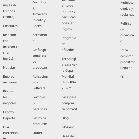
Servidore
Pedidos,
inglés de
ento de
s,
quejas y
Estados
normas y
Almacena
reclamos
Unidos)
certificaci
miento y
ones (en
Política
Contratos
Redes
inglés)
de
Relación
Accesorio
privacida
Programa
con
s
d
de
inversore
Catálogo
afiliados
Evita
s (en
completo
comprar
inglés)
Tecnologí
de
productos
a para ver
Noticias
productos
ilegales
la Copa
Empleo
Aplicacion
Mundial
SIC
en Lenovo
es y
de la FIFA
Software
2026™
Ética en
los
Servicios
Guía para
negocios
&
comprar
Garantías
tu portátil
Lenovo
Deportes
Retiro de
Blog
productos
FIFA
Glosario
Partnersh
Outlet
Base de
ip