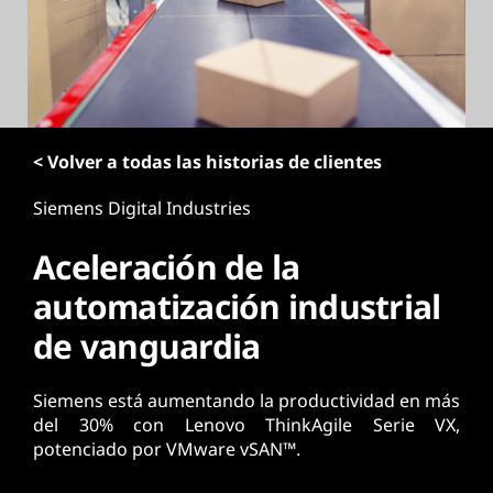
p
r
i
n
c
i
< Volver a todas las historias de clientes
p
a
Siemens Digital Industries
l
Aceleración de la
automatización industrial
de vanguardia
Siemens está aumentando la productividad en más
del 30% con Lenovo ThinkAgile Serie VX,
potenciado por VMware vSAN™.