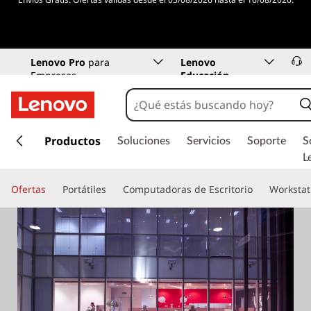
Lenovo Pro
para
Lenovo
Empresas
Educación
I
r
Productos
Soluciones
Servicios
Soporte
S
a
L
l
c
Ofertas
Portátiles
Computadoras de Escritorio
Workstat
o
n
t
e
n
i
d
o