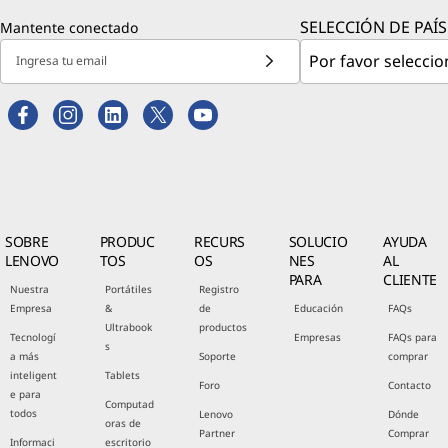
SELECCIÓN DE PAÍS
Mantente conectado
Ingresa tu email
SOBRE
PRODUC
RECURS
SOLUCIO
AYUDA
LENOVO
TOS
OS
NES
AL
PARA
CLIENTE
Nuestra
Portátiles
Registro
Empresa
&
de
Educación
FAQs
Ultrabook
productos
Tecnologí
Empresas
FAQs para
s
a más
Soporte
comprar
inteligent
Tablets
Foro
Contacto
e para
Computad
todos
Lenovo
Dónde
oras de
Partner
Comprar
Informaci
escritorio