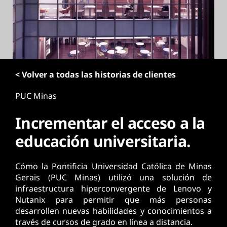
p
r
i
n
c
i
< Volver a todas las historias de clientes
p
a
PUC Minas
l
Incrementar el acceso a la
educación universitaria.
Cómo la Pontificia Universidad Católica de Minas
Gerais (PUC Minas) utilizó una solución de
infraestructura hiperconvergente de Lenovo y
Nutanix para permitir que más personas
desarrollen nuevas habilidades y conocimientos a
través de cursos de grado en línea a distancia.