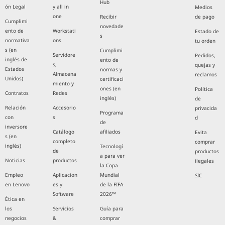
Hub
ón Legal
y all in
Medios
one
Recibir
de pago
Cumplimi
novedade
ento de
Workstati
Estado de
s
normativa
ons
tu orden
s (en
Cumplimi
Servidore
Pedidos,
inglés de
ento de
s,
quejas y
Estados
normas y
Almacena
reclamos
Unidos)
certificaci
miento y
ones (en
Política
Contratos
Redes
inglés)
de
Relación
Accesorio
privacida
Programa
con
s
d
de
inversore
Catálogo
afiliados
Evita
s (en
completo
comprar
inglés)
Tecnologí
de
productos
a para ver
Noticias
productos
ilegales
la Copa
Empleo
Aplicacion
Mundial
SIC
en Lenovo
es y
de la FIFA
Software
2026™
Ética en
los
Servicios
Guía para
negocios
&
comprar