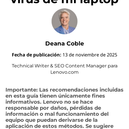
a
r
v
i
Deana Coble
r
Fecha de publicación:
13 de noviembre de 2025
u
Technical Writer & SEO Content Manager para
s
Lenovo.com
d
Importante: Las recomendaciones incluidas
en esta guía tienen únicamente fines
e
informativos. Lenovo no se hace
responsable por daños, pérdidas de
m
información o mal funcionamiento del
equipo que puedan derivarse de la
i
aplicación de estos métodos. Se sugiere