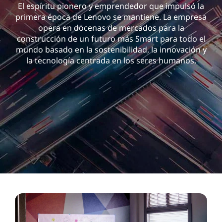
L
El espíritu pionero y emprendedor que impulsó la
primera época de Lenovo se mantiene. La empresa
e
opera en docenas de mercados para la
construcción de un futuro más Smart para todo el
n
mundo basado en la sostenibilidad, la innovación y
la tecnología centrada en los seres humanos.
o
v
o
:
I
n
n
o