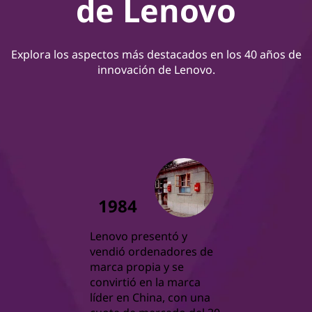
de Lenovo
l
ó
Explora los aspectos más destacados en los 40 años de
innovación de Lenovo.
g
i
c
a
1984
Lenovo presentó y
vendió ordenadores de
marca propia y se
convirtió en la marca
líder en China, con una