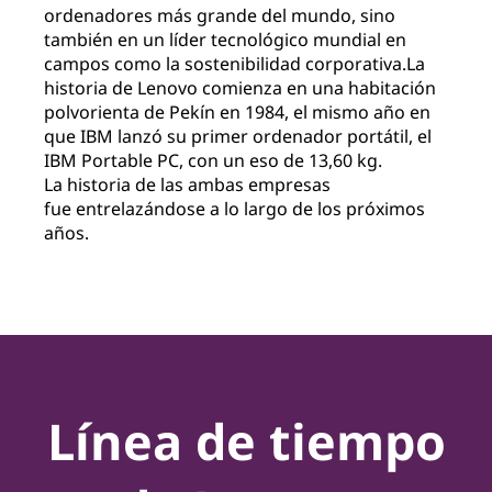
l
ordenadores más grande del mundo,
sino
también en un líder tecnológico mundial
en
u
campos como
la sostenibilidad corporativa.
La
historia de Lenovo comienza en una habitación
c
polvorienta de
Pekín en 1984, el mismo año en
que IBM lanzó su
primer ordenador portátil, el
i
IBM Portable PC,
con un eso de 13,60 kg.
La historia
de las ambas empresas
ó
fue
entrelazándose a lo largo de los próximos
años.
n
T
e
c
Línea de tiempo
n
o