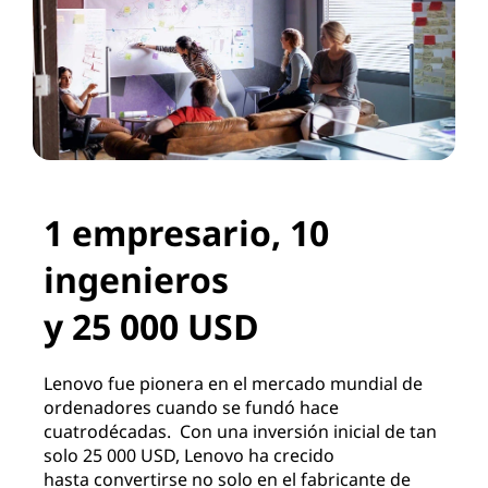
v
a
c
i
ó
1 empresario, 10
n
ingenieros
y
y 25 000 USD
E
Lenovo fue pionera en el mercado mundial de
v
ordenadores
cuando se fundó hace
cuatro
décadas.
Con una inversión inicial
de tan
o
solo 25 000 USD, Lenovo ha crecido
hasta
convertirse no solo
en el fabricante de